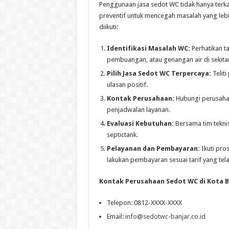
Penggunaan jasa sedot WC tidak hanya terka
preventif untuk mencegah masalah yang lebi
diikuti:
Identifikasi Masalah WC:
Perhatikan t
pembuangan, atau genangan air di sekita
Pilih Jasa Sedot WC Terpercaya:
Teliti
ulasan positif.
Kontak Perusahaan:
Hubungi perusahaa
penjadwalan layanan.
Evaluasi Kebutuhan:
Bersama tim teknis
septictank.
Pelayanan dan Pembayaran:
Ikuti pro
lakukan pembayaran sesuai tarif yang tela
Kontak Perusahaan Sedot WC di Kota B
Telepon: 0812-XXXX-XXXX
Email:
info@sedotwc-banjar.co.id