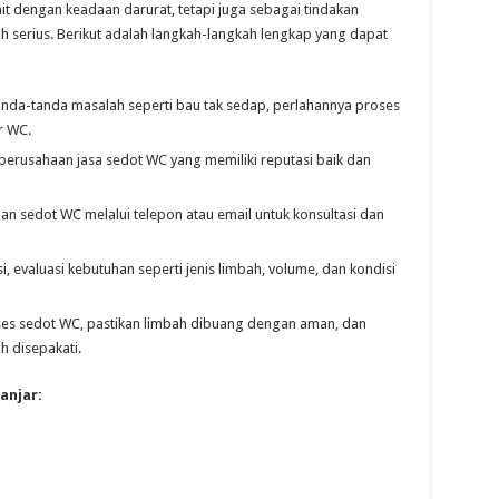
it dengan keadaan darurat, tetapi juga sebagai tindakan
h serius. Berikut adalah langkah-langkah lengkap yang dapat
anda-tanda masalah seperti bau tak sedap, perlahannya proses
r WC.
 perusahaan jasa sedot WC yang memiliki reputasi baik dan
n sedot WC melalui telepon atau email untuk konsultasi dan
i, evaluasi kebutuhan seperti jenis limbah, volume, dan kondisi
ses sedot WC, pastikan limbah dibuang dengan aman, dan
h disepakati.
anjar: