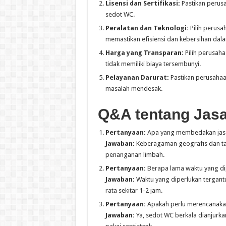
Lisensi dan Sertifikasi:
Pastikan perusah
sedot WC.
Peralatan dan Teknologi:
Pilih perusa
memastikan efisiensi dan kebersihan dal
Harga yang Transparan:
Pilih perusaha
tidak memiliki biaya tersembunyi.
Pelayanan Darurat:
Pastikan perusahaa
masalah mendesak.
Q&A tentang Jasa
Pertanyaan:
Apa yang membedakan jasa 
Jawaban:
Keberagaman geografis dan ta
penanganan limbah.
Pertanyaan:
Berapa lama waktu yang di
Jawaban:
Waktu yang diperlukan tergantu
rata sekitar 1-2 jam.
Pertanyaan:
Apakah perlu merencanakan
Jawaban:
Ya, sedot WC berkala dianjur