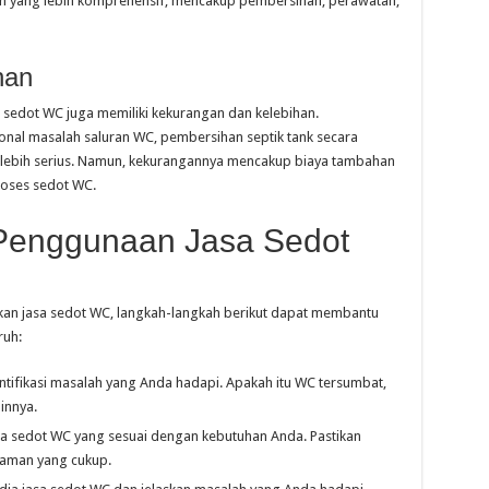
 yang lebih komprehensif, mencakup pembersihan, perawatan,
han
sedot WC juga memiliki kekurangan dan kelebihan.
nal masalah saluran WC, pembersihan septik tank secara
lebih serius. Namun, kekurangannya mencakup biaya tambahan
roses sedot WC.
Penggunaan Jasa Sedot
n jasa sedot WC, langkah-langkah berikut dapat membantu
uh:
ntifikasi masalah yang Anda hadapi. Apakah itu WC tersumbat,
innya.
asa sedot WC yang sesuai dengan kebutuhan Anda. Pastikan
laman yang cukup.