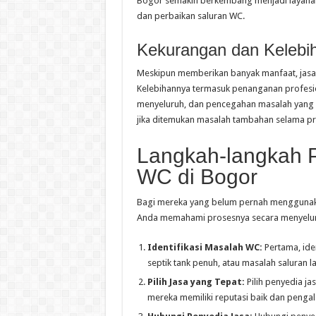
Bogor semakin berkembang menjadi layanan
dan perbaikan saluran WC.
Kekurangan dan Kelebi
Meskipun memberikan banyak manfaat, jasa 
Kelebihannya termasuk penanganan profesio
menyeluruh, dan pencegahan masalah yang 
jika ditemukan masalah tambahan selama p
Langkah-langkah 
WC di Bogor
Bagi mereka yang belum pernah menggunaka
Anda memahami prosesnya secara menyelur
Identifikasi Masalah WC:
Pertama, ide
septik tank penuh, atau masalah saluran la
Pilih Jasa yang Tepat:
Pilih penyedia j
mereka memiliki reputasi baik dan penga