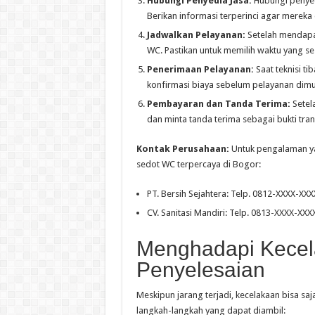
Hubungi Penyedia Jasa:
Hubungi penyed
Berikan informasi terperinci agar mereka
Jadwalkan Pelayanan:
Setelah mendapat
WC. Pastikan untuk memilih waktu yang s
Penerimaan Pelayanan:
Saat teknisi t
konfirmasi biaya sebelum pelayanan dimul
Pembayaran dan Tanda Terima:
Setel
dan minta tanda terima sebagai bukti tran
Kontak Perusahaan:
Untuk pengalaman ya
sedot WC terpercaya di Bogor:
PT. Bersih Sejahtera: Telp. 0812-XXXX-XXX
CV. Sanitasi Mandiri: Telp. 0813-XXXX-XXXX
Menghadapi Kecel
Penyelesaian
Meskipun jarang terjadi, kecelakaan bisa saja
langkah-langkah yang dapat diambil: