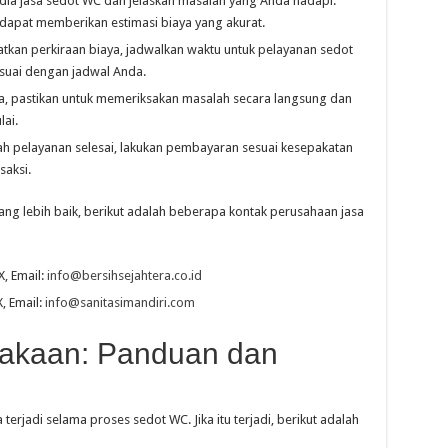
ia jasa sedot WC dan jelaskan masalah yang Anda hadapi.
 dapat memberikan estimasi biaya yang akurat.
kan perkiraan biaya, jadwalkan waktu untuk pelayanan sedot
esuai dengan jadwal Anda.
iba, pastikan untuk memeriksakan masalah secara langsung dan
ai.
ah pelayanan selesai, lakukan pembayaran sesuai kesepakatan
saksi.
ng lebih baik, berikut adalah beberapa kontak perusahaan jasa
X, Email:
info@bersihsejahtera.co.id
, Email:
info@sanitasimandiri.com
akaan: Panduan dan
 terjadi selama proses sedot WC. Jika itu terjadi, berikut adalah