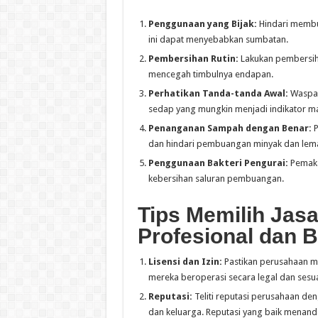
Penggunaan yang Bijak:
Hindari membua
ini dapat menyebabkan sumbatan.
Pembersihan Rutin:
Lakukan pembersiha
mencegah timbulnya endapan.
Perhatikan Tanda-tanda Awal:
Waspada
sedap yang mungkin menjadi indikator ma
Penanganan Sampah dengan Benar:
P
dan hindari pembuangan minyak dan lem
Penggunaan Bakteri Pengurai:
Pemaka
kebersihan saluran pembuangan.
Tips Memilih Jas
Profesional dan 
Lisensi dan Izin:
Pastikan perusahaan mem
mereka beroperasi secara legal dan sesu
Reputasi:
Teliti reputasi perusahaan de
dan keluarga. Reputasi yang baik menand