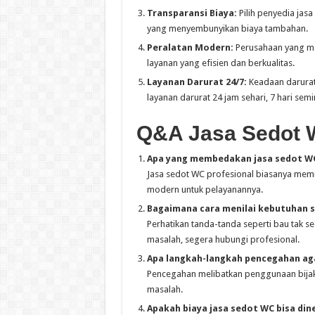
Transparansi Biaya:
Pilih penyedia jas
yang menyembunyikan biaya tambahan.
Peralatan Modern:
Perusahaan yang m
layanan yang efisien dan berkualitas.
Layanan Darurat 24/7:
Keadaan darurat 
layanan darurat 24 jam sehari, 7 hari se
Q&A Jasa Sedot 
Apa yang membedakan jasa sedot WC
Jasa sedot WC profesional biasanya memil
modern untuk pelayanannya.
Bagaimana cara menilai kebutuhan 
Perhatikan tanda-tanda seperti bau tak sed
masalah, segera hubungi profesional.
Apa langkah-langkah pencegahan ag
Pencegahan melibatkan penggunaan bijak
masalah.
Apakah biaya jasa sedot WC bisa din