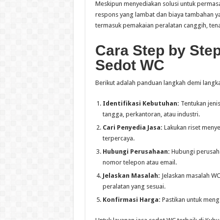
Meskipun menyediakan solusi untuk permasal
respons yang lambat dan biaya tambahan ya
termasuk pemakaian peralatan canggih, tena
Cara Step by St
Sedot WC
Berikut adalah panduan langkah demi langk
Identifikasi Kebutuhan:
Tentukan jeni
tangga, perkantoran, atau industri.
Cari Penyedia Jasa:
Lakukan riset meny
terpercaya.
Hubungi Perusahaan:
Hubungi perusahaa
nomor telepon atau email.
Jelaskan Masalah:
Jelaskan masalah WC 
peralatan yang sesuai.
Konfirmasi Harga:
Pastikan untuk mengo