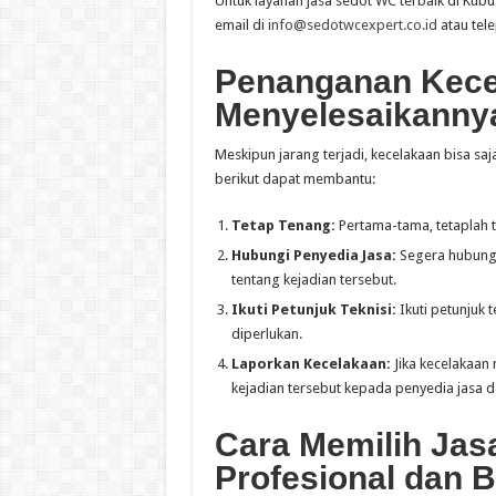
Untuk layanan jasa sedot WC terbaik di Ku
email di
info@sedotwcexpert.co.id
atau tel
Penanganan Kece
Menyelesaikanny
Meskipun jarang terjadi, kecelakaan bisa saja
berikut dapat membantu:
Tetap Tenang:
Pertama-tama, tetaplah t
Hubungi Penyedia Jasa:
Segera hubungi
tentang kejadian tersebut.
Ikuti Petunjuk Teknisi:
Ikuti petunjuk 
diperlukan.
Laporkan Kecelakaan:
Jika kecelakaan
kejadian tersebut kepada penyedia jasa d
Cara Memilih Jas
Profesional dan 