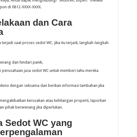
bu Raya, Anda dapat menghubungi “SedotWC Expert” melalui
epon di 0812-XXXX-XXXX.
lakaan dan Cara
a
 terjadi saat proses sedot WC. Jika itu terjadi, langkah-langkah
enang dan hindari panik.
 perusahaan jasa sedot WC untuk memberi tahu mereka
teknisi dengan seksama dan berikan informasi tambahan jika
 mengakibatkan kerusakan atau kehilangan properti, laporkan
an pihak berwenang jika diperlukan.
a Sedot WC yang
Berpengalaman