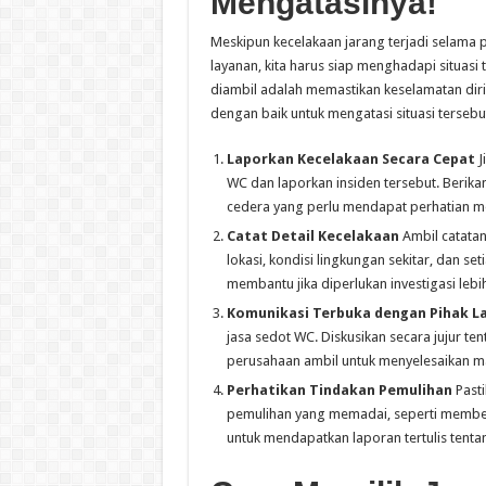
Mengatasinya!
Meskipun kecelakaan jarang terjadi selama 
layanan, kita harus siap menghadapi situasi 
diambil adalah memastikan keselamatan diri 
dengan baik untuk mengatasi situasi tersebu
Laporkan Kecelakaan Secara Cepat
J
WC dan laporkan insiden tersebut. Berikan
cedera yang perlu mendapat perhatian m
Catat Detail Kecelakaan
Ambil catatan
lokasi, kondisi lingkungan sekitar, dan se
membantu jika diperlukan investigasi lebih
Komunikasi Terbuka dengan Pihak L
jasa sedot WC. Diskusikan secara jujur t
perusahaan ambil untuk menyelesaikan ma
Perhatikan Tindakan Pemulihan
Past
pemulihan yang memadai, seperti member
untuk mendapatkan laporan tertulis tenta