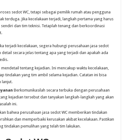
proses sedot WC, tetapi sebagai pemilik rumah atau pengguna
tak terduga. Jika kecelakaan terjadi, langkah pertama yang harus
sendiri dan tim teknisi. Tetaplah tenang dan berkoordinasi
t.
ika terjadi kecelakaan, segera hubungi perusahaan jasa sedot
 detail secara jelas tentang apa yang terjadi dan apakah ada
edis.
 mendetail tentang kejadian. Ini mencakup waktu kecelakaan,
tiap tindakan yang tim ambil selama kejadian. Catatan ini bisa
 lanjut.
ayanan
Berkomunikasilah secara terbuka dengan perusahaan
entang kejadian tersebut dan tanyakan langkah-langkah yang akan
salah ini.
ikan bahwa perusahaan jasa sedot WC memberikan tindakan
sihkan dan memperbaiki kerusakan akibat kecelakaan. Pastikan
ng tindakan pemulihan yang telah tim lakukan.