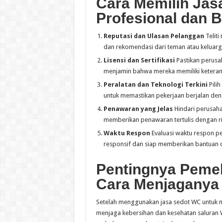
Cara Memilih Jas
Profesional dan 
Reputasi dan Ulasan Pelanggan
Teliti
dan rekomendasi dari teman atau keluarg
Lisensi dan Sertifikasi
Pastikan perusaha
menjamin bahwa mereka memiliki ketera
Peralatan dan Teknologi Terkini
Pili
untuk memastikan pekerjaan berjalan deng
Penawaran yang Jelas
Hindari perusah
memberikan penawaran tertulis dengan rin
Waktu Respon
Evaluasi waktu respon p
responsif dan siap memberikan bantuan d
Pentingnya Pemel
Cara Menjaganya 
Setelah menggunakan jasa sedot WC untuk 
menjaga kebersihan dan kesehatan saluran W