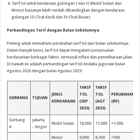
Tarif tol untuk kendaraan golongan I dan II (Mobil Sedan dan
Motor) biasanya lebih rendah dibandingkan dengan kendaraan
golongan III (Truk Kecil) dan IV (Truk Besar).
Perbandingan Tarif dengan Bulan Sebelumnya
Penting untuk memahami perubahan tarif tol dari bulan sebelumnya.
Dalam banyak kasus, tarif tol dapat mengalami penyesuaian
berdasarkan berbagai faktor, termasuk inflasi dan pemeliharaan jalan.
Di bawah ini adalah perbandingan tarif tol AndaRa Jagorawi bulan
Agustus 2026 dengan bulan Agustus 2023:
TARIF
TARIF
JENIS
TOL
TOL
PERUBAHAN
GERBANG
TUJUAN
KENDARAAN
(SEP
(AGT
(RP)
2023)
2023)
Gerbang
Jakarta
Mobil Sedan
18,000
17,000
+1,000
A
– Bogor
Motor
9,000
8,500
+500