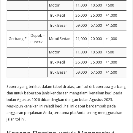
Motor
11,000
10,500
+500
Truk Kecil
36,000
35,000
+1,000
Truk Besar
59,000
57,500
+1,500
Depok –
Gerbang E
Mobil Sedan
21,000
20,000
+1,000
Puncak
Motor
11,000
10,500
+500
Truk Kecil
36,000
35,000
+1,000
Truk Besar
59,000
57,500
+1,500
Seperti yang terlihat dalam tabel di atas, tarif tol di beberapa gerbang
dan untuk beberapa jenis kendaraan mengalami kenaikan kecil pada
bulan Agustus 2026 dibandingkan dengan bulan Agustus 2023.
Meskipun kenaikan ini relatif kecil, hal ini dapat berdampak pada
anggaran perjalanan Anda, terutama jika Anda sering menggunakan
jalan tol ini.