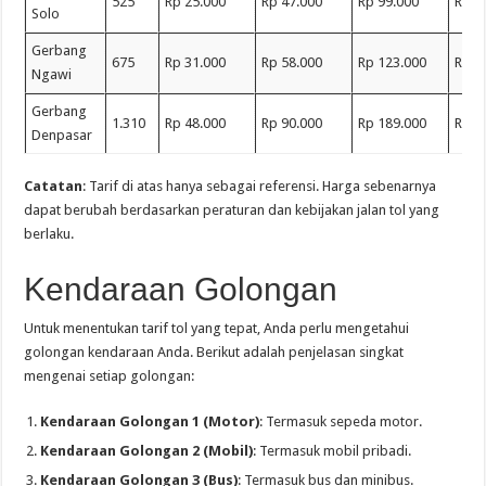
525
Rp 25.000
Rp 47.000
Rp 99.000
Rp 1
Solo
Gerbang
675
Rp 31.000
Rp 58.000
Rp 123.000
Rp 2
Ngawi
Gerbang
1.310
Rp 48.000
Rp 90.000
Rp 189.000
Rp 3
Denpasar
Catatan
: Tarif di atas hanya sebagai referensi. Harga sebenarnya
dapat berubah berdasarkan peraturan dan kebijakan jalan tol yang
berlaku.
Kendaraan Golongan
Untuk menentukan tarif tol yang tepat, Anda perlu mengetahui
golongan kendaraan Anda. Berikut adalah penjelasan singkat
mengenai setiap golongan:
Kendaraan Golongan 1 (Motor)
: Termasuk sepeda motor.
Kendaraan Golongan 2 (Mobil)
: Termasuk mobil pribadi.
Kendaraan Golongan 3 (Bus)
: Termasuk bus dan minibus.