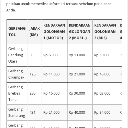
pastikan untuk memeriksa informasi terbaru sebelum perjalanan
Anda.
KENDARAAN
KENDARAAN
KENDARAAN
KEN
GERBANG
JARAK
GOLONGAN
GOLONGAN
GOLONGAN
GOL
TOL
(KM)
1 (MOTOR)
2 (MOBIL)
3 (BUS)
4 (T
Gerbang
Bandung
0
Rp 8.000
Rp 13.000
Rp 30.000
Rp 4
Utara
Gerbang
125
Rp 11.000
Rp 21.000
Rp 45.000
Rp 7
Cikampek
Gerbang
Brebes
295
Rp 16.000
Rp 30.000
Rp 63.000
Rp 1
Timur
Gerbang
431
Rp 21.000
Rp 40.000
Rp 84.000
Rp 1
Semarang
Gerbang