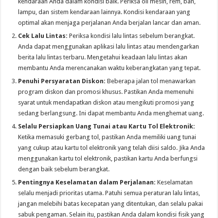
kendaraan Anda dalam kondisi baik. Periksa oli mesin, rem, ban,
lampu, dan sistem kendaraan lainnya. Kondisi kendaraan yang
optimal akan menjaga perjalanan Anda berjalan lancar dan aman.
Cek Lalu Lintas:
Periksa kondisi lalu lintas sebelum berangkat.
Anda dapat menggunakan aplikasi lalu lintas atau mendengarkan
berita lalu lintas terbaru. Mengetahui keadaan lalu lintas akan
membantu Anda merencanakan waktu keberangkatan yang tepat.
Penuhi Persyaratan Diskon:
Beberapa jalan tol menawarkan
program diskon dan promosi khusus. Pastikan Anda memenuhi
syarat untuk mendapatkan diskon atau mengikuti promosi yang
sedang berlangsung. Ini dapat membantu Anda menghemat uang.
Selalu Persiapkan Uang Tunai atau Kartu Tol Elektronik:
Ketika memasuki gerbang tol, pastikan Anda memiliki uang tunai
yang cukup atau kartu tol elektronik yang telah diisi saldo. Jika Anda
menggunakan kartu tol elektronik, pastikan kartu Anda berfungsi
dengan baik sebelum berangkat.
Pentingnya Keselamatan dalam Perjalanan:
Keselamatan
selalu menjadi prioritas utama. Patuhi semua peraturan lalu lintas,
jangan melebihi batas kecepatan yang ditentukan, dan selalu pakai
sabuk pengaman. Selain itu, pastikan Anda dalam kondisi fisik yang