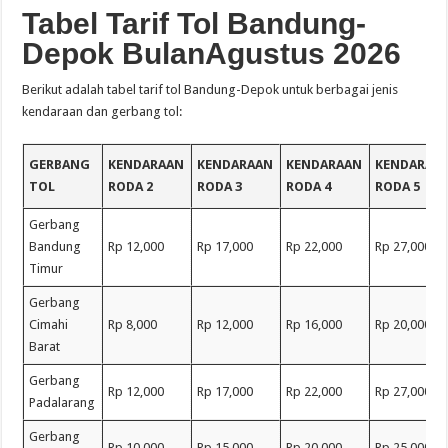
Tabel Tarif Tol Bandung-
Depok BulanAgustus 2026
Berikut adalah tabel tarif tol Bandung-Depok untuk berbagai jenis
kendaraan dan gerbang tol:
GERBANG
KENDARAAN
KENDARAAN
KENDARAAN
KENDARAA
TOL
RODA 2
RODA 3
RODA 4
RODA 5
Gerbang
Bandung
Rp 12,000
Rp 17,000
Rp 22,000
Rp 27,000
Timur
Gerbang
Cimahi
Rp 8,000
Rp 12,000
Rp 16,000
Rp 20,000
Barat
Gerbang
Rp 12,000
Rp 17,000
Rp 22,000
Rp 27,000
Padalarang
Gerbang
Rp 10,000
Rp 15,000
Rp 20,000
Rp 25,000