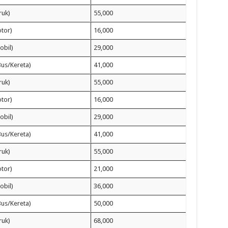
ruk)
55,000
otor)
16,000
obil)
29,000
Bus/Kereta)
41,000
ruk)
55,000
otor)
16,000
obil)
29,000
Bus/Kereta)
41,000
ruk)
55,000
otor)
21,000
obil)
36,000
Bus/Kereta)
50,000
ruk)
68,000