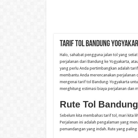
Tarif Tol Bandung Yogyakar
Halo, sahabat pengguna jalan tol yang set
perjalanan dari Bandung ke Yogyakarta, atau
yang perlu Anda pertimbangkan adalah tarif
membantu Anda merencanakan perjalanan de
mengenai tarif tol Bandung-Yogyakarta untu
menghitung estimasi biaya perjalanan dan 
Rute Tol Bandung
Sebelum kita membahas tarif tol, mari kita l
Perjalanan ini adalah pengalaman yang mena
pemandangan yang indah. Rute yang paling 