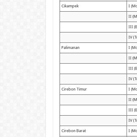
Cikampek
I (M
II (M
III (
IV (T
Palimanan
I (M
II (M
III (
IV (T
Cirebon Timur
I (M
II (M
III (
IV (T
Cirebon Barat
I (M