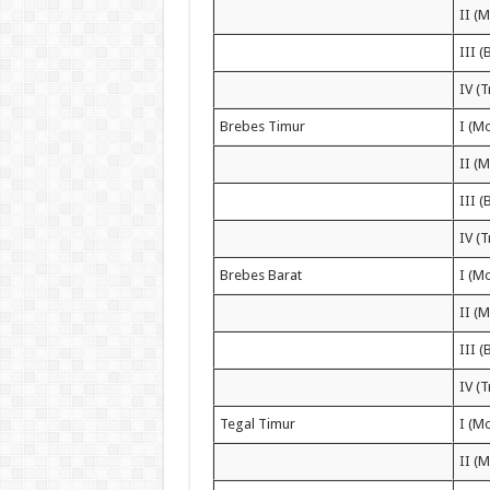
II (M
III (
IV (T
Brebes Timur
I (M
II (M
III (
IV (T
Brebes Barat
I (M
II (M
III (
IV (T
Tegal Timur
I (M
II (M