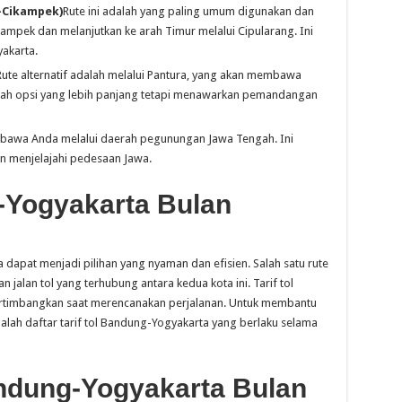
a-Cikampek)
Rute ini adalah yang paling umum digunakan dan
kampek dan melanjutkan ke arah Timur melalui Cipularang. Ini
akarta.
Rute alternatif adalah melalui Pantura, yang akan membawa
dalah opsi yang lebih panjang tetapi menawarkan pemandangan
mbawa Anda melalui daerah pegunungan Jawa Tengah. Ini
in menjelajahi pedesaan Jawa.
g-Yogyakarta Bulan
 dapat menjadi pilihan yang nyaman dan efisien. Salah satu rute
 jalan tol yang terhubung antara kedua kota ini. Tarif tol
pertimbangkan saat merencanakan perjalanan. Untuk membantu
lah daftar tarif tol Bandung-Yogyakarta yang berlaku selama
andung-Yogyakarta Bulan