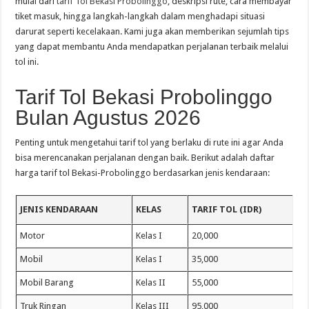
mulai dari
tarif Tol Bekasi Probolinggo
, deskripsi rute, cara membayar
tiket masuk, hingga langkah-langkah dalam menghadapi situasi
darurat seperti kecelakaan. Kami juga akan memberikan sejumlah tips
yang dapat membantu Anda mendapatkan perjalanan terbaik melalui
tol ini.
Tarif Tol Bekasi Probolinggo
Bulan Agustus 2026
Penting untuk mengetahui tarif tol yang berlaku di rute ini agar Anda
bisa merencanakan perjalanan dengan baik. Berikut adalah daftar
harga tarif tol Bekasi-Probolinggo berdasarkan jenis kendaraan:
JENIS KENDARAAN
KELAS
TARIF TOL (IDR)
Motor
Kelas I
20,000
Mobil
Kelas I
35,000
Mobil Barang
Kelas II
55,000
Truk Ringan
Kelas III
95,000