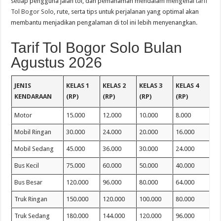
setiap pengguna jalan tol, dan pemahaman mendalam mengenai
tarif
Tol Bogor Solo
, rute, serta tips untuk perjalanan yang optimal akan
membantu menjadikan pengalaman di tol ini lebih menyenangkan.
Tarif Tol Bogor Solo Bulan
Agustus 2026
JENIS
KELAS 1
KELAS 2
KELAS 3
KELAS 4
KENDARAAN
(RP)
(RP)
(RP)
(RP)
Motor
15.000
12.000
10.000
8.000
Mobil Ringan
30.000
24.000
20.000
16.000
Mobil Sedang
45.000
36.000
30.000
24.000
Bus Kecil
75.000
60.000
50.000
40.000
Bus Besar
120.000
96.000
80.000
64.000
Truk Ringan
150.000
120.000
100.000
80.000
Truk Sedang
180.000
144.000
120.000
96.000