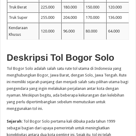
Truk Berat
225.000
180.000
150.000
120.000
Truk Super
255.000
204.000
170.000
136.000
Kendaraan
120.000
96.000
80.000
64.000
Khusus
Deskripsi Tol Bogor Solo
Tol Bogor Solo adalah salah satu rute tol utama di Indonesia yang
menghubungkan Bogor, Jawa Barat, dengan Solo, Jawa Tengah. Rute
ini memiliki sejarah panjang dan menjadi salah satu pilihan utama bagi
pengendara yang ingin melakukan perjalanan antar kota dengan
nyaman. Meskipun begitu, ada beberapa kekurangan dan kelebihan
yang perlu dipertimbangkan sebelum memutuskan untuk
menggunakan tol ini.
Sejarah
: Tol Bogor Solo pertama kali dibuka pada tahun 1999
sebagai bagian dari upaya pemerintah untuk meningkatkan
konektivitas antara dua kota penting ini. Sejak itu, tol ini telah