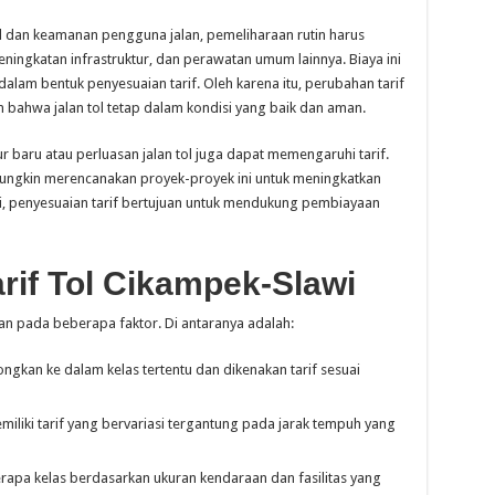
ol dan keamanan pengguna jalan, pemeliharaan rutin harus
eningkatan infrastruktur, dan perawatan umum lainnya. Biaya ini
alam bentuk penyesuaian tarif. Oleh karena itu, perubahan tarif
bahwa jalan tol tetap dalam kondisi yang baik dan aman.
r baru atau perluasan jalan tol juga dapat memengaruhi tarif.
mungkin merencanakan proyek-proyek ini untuk meningkatkan
 ini, penyesuaian tarif bertujuan untuk mendukung pembiayaan
rif Tol Cikampek-Slawi
an pada beberapa faktor. Di antaranya adalah:
ngkan ke dalam kelas tertentu dan dikenakan tarif sesuai
liki tarif yang bervariasi tergantung pada jarak tempuh yang
erapa kelas berdasarkan ukuran kendaraan dan fasilitas yang