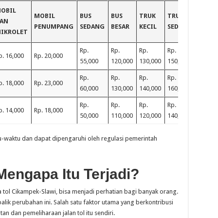
OBIL
MOBIL
BUS
BUS
TRUK
TRUK
TRUK
AN
PENUMPANG
SEDANG
BESAR
KECIL
SEDANG
BESAR
IKROLET
Rp.
Rp.
Rp.
Rp.
Rp.
p. 16,000
Rp. 20,000
55,000
120,000
130,000
150,000
175,00
Rp.
Rp.
Rp.
Rp.
Rp.
p. 18,000
Rp. 23,000
60,000
130,000
140,000
160,000
185,00
Rp.
Rp.
Rp.
Rp.
Rp.
p. 14,000
Rp. 18,000
50,000
110,000
120,000
140,000
165,00
tu-waktu dan dapat dipengaruhi oleh regulasi pemerintah
Mengapa Itu Terjadi?
da tol Cikampek-Slawi, bisa menjadi perhatian bagi banyak orang.
lik perubahan ini. Salah satu faktor utama yang berkontribusi
n dan pemeliharaan jalan tol itu sendiri.