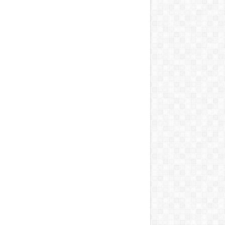
0
0
0