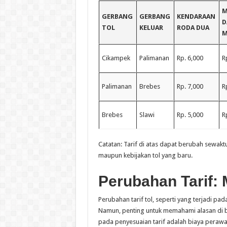
M
GERBANG
GERBANG
KENDARAAN
D
TOL
KELUAR
RODA DUA
M
Cikampek
Palimanan
Rp. 6,000
R
Palimanan
Brebes
Rp. 7,000
R
Brebes
Slawi
Rp. 5,000
R
Catatan: Tarif di atas dapat berubah sewak
maupun kebijakan tol yang baru.
Perubahan Tarif: 
Perubahan tarif tol, seperti yang terjadi pa
Namun, penting untuk memahami alasan di ba
pada penyesuaian tarif adalah biaya perawata