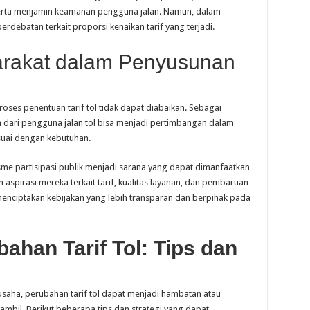
serta menjamin keamanan pengguna jalan. Namun, dalam
rdebatan terkait proporsi kenaikan tarif yang terjadi.
arakat dalam Penyusunan
oses penentuan tarif tol tidak dapat diabaikan. Sebagai
dari pengguna jalan tol bisa menjadi pertimbangan dalam
esuai dengan kebutuhan.
sme partisipasi publik menjadi sarana yang dapat dimanfaatkan
aspirasi mereka terkait tarif, kualitas layanan, dan pembaruan
k menciptakan kebijakan yang lebih transparan dan berpihak pada
han Tarif Tol: Tips dan
usaha, perubahan tarif tol dapat menjadi hambatan atau
mbil. Berikut beberapa tips dan strategi yang dapat