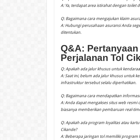
A: Ya, terdapat area istirahat dengan toilet
Q: Bagaimana cara mengajukan klaim asurans
A: Hubungi perusahaan asuransi Anda seger
ditentukan.
Q&A: Pertanyaan
Perjalanan Tol C
Q: Apakah ada jalur khusus untuk kendaraan
A: Saat ini, belum ada jalur khusus untuk k
infrastruktur tersebut selalu diperhatikan.
Q: Bagaimana cara mendapatkan informasi te
A: Anda dapat mengakses situs web resmi ot
biasanya memberikan pembaruan real-time t
Q: Apakah ada program loyalitas atau kartu
Cikande?
A: Beberapa jaringan tol memiliki program 