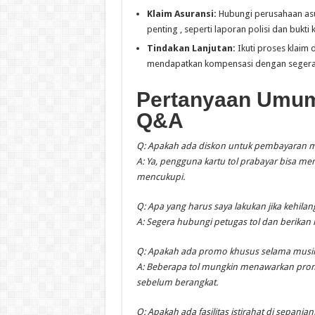
Klaim Asuransi:
Hubungi perusahaan asu
penting , seperti laporan polisi dan bukti 
Tindakan Lanjutan:
Ikuti proses klaim 
mendapatkan kompensasi dengan segera
Pertanyaan Umum 
Q&A
Q: Apakah ada diskon untuk pembayaran m
A: Ya, pengguna kartu tol prabayar bisa me
mencukupi.
Q: Apa yang harus saya lakukan
jika kehilan
A: Segera hubungi petugas tol dan berikan
Q: Apakah ada promo khusus selama musi
A: Beberapa tol mungkin menawarkan prom
sebelum berangkat.
Q: Apakah ada fasilitas istirahat di sepanja