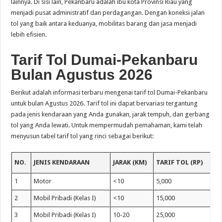
lainnya. Di sisi lain, Pekanbaru adalah ibu kota Provinsi Riau yang
menjadi pusat administratif dan perdagangan. Dengan koneksi jalan
tol yang baik antara keduanya, mobilitas barang dan jasa menjadi
lebih efisien.
Tarif Tol Dumai-Pekanbaru
Bulan Agustus 2026
Berikut adalah informasi terbaru mengenai tarif tol Dumai-Pekanbaru
untuk bulan Agustus 2026. Tarif tol ini dapat bervariasi tergantung
pada jenis kendaraan yang Anda gunakan, jarak tempuh, dan gerbang
tol yang Anda lewati. Untuk mempermudah pemahaman, kami telah
menyusun tabel tarif tol yang rinci sebagai berikut:
NO.
JENIS KENDARAAN
JARAK (KM)
TARIF TOL (RP)
1
Motor
<10
5,000
2
Mobil Pribadi (Kelas I)
<10
15,000
3
Mobil Pribadi (Kelas I)
10-20
25,000