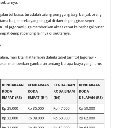
ekitarnya.
jalan tol biasa. Ini adalah tulang punggung bagi banyak orang
rutama bagi mereka yang tinggal di daerah pinggiran seperti
alan Tol Jagorawi juga memberikan akses cepat ke berbagai pusat
tempat-tempat penting lainnya di sekitarnya.
6
, mari kita lihat terlebih dahulu tabel tarif tol Jagorawi-
i akan memberikan gambaran tentang berapa biaya yang harus
KENDARAAN
KENDARAAN
KENDARAAN
KENDARAAN
RODA
RODA
RODA ENAM
RODA
EMPAT (R3)
EMPAT (R4)
(R6)
DELAPAN (R8)
Rp 29.000
Rp 35.000
Rp 47.000
Rp 59.000
Rp 32.000
Rp 38.000
Rp 50.000
Rp 62.000
Rp 34.000
Rp 40.000
Rp 52.000
Rp 64.000