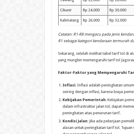
Cikunir
Rp 24.000
Rp 30.000
Kalimalang
Rp 26.000
Rp 32.000
Catatan: R1-R8 mengacu pada jenis kendara
R1 sebagai kategori kendaraan termurah da
Sekarang, setelah melihat tabel tarif tol di 
yang mungkin memengaruhi tarif tol Jagora
Faktor-Faktor yang Mempengaruhi Tari
Inflasi
: Inflasi adalah peningkatan umum 
seiring dengan inflasi, karena biaya peme
Kebijakan Pemerintah
: Kebijakan peme
dalam infrastruktur jalan tol, dapat meme
peningkatan atau penurunan tarif.
Kondisi Jalan
: Jika ada pekerjaan pemeli
alasan untuk peningkatan tarif tol. Tujua