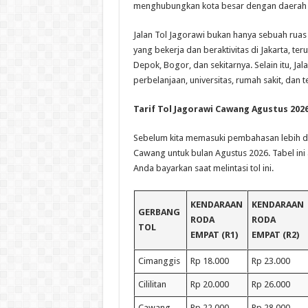
menghubungkan kota besar dengan daerah s
Jalan Tol Jagorawi bukan hanya sebuah ruas 
yang bekerja dan beraktivitas di Jakarta, te
Depok, Bogor, dan sekitarnya. Selain itu, J
perbelanjaan, universitas, rumah sakit, dan 
Tarif Tol Jagorawi Cawang Agustus 202
Sebelum kita memasuki pembahasan lebih dalam
Cawang untuk bulan Agustus 2026. Tabel in
Anda bayarkan saat melintasi tol ini.
KENDARAAN
KENDARAAN
GERBANG
RODA
RODA
TOL
EMPAT (R1)
EMPAT (R2)
Cimanggis
Rp 18.000
Rp 23.000
Cililitan
Rp 20.000
Rp 26.000
Cawang
Rp 22.000
Rp 28.000