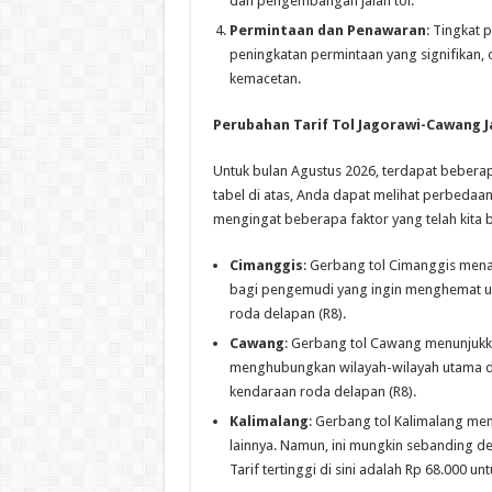
dan pengembangan jalan tol.
Permintaan dan Penawaran
: Tingkat 
peningkatan permintaan yang signifikan, 
kemacetan.
Perubahan Tarif Tol Jagorawi-Cawang J
Untuk bulan Agustus 2026, terdapat bebera
tabel di atas, Anda dapat melihat perbedaan 
mengingat beberapa faktor yang telah kita
Cimanggis
: Gerbang tol Cimanggis menaw
bagi pengemudi yang ingin menghemat uang
roda delapan (R8).
Cawang
: Gerbang tol Cawang menunjukk
menghubungkan wilayah-wilayah utama di J
kendaraan roda delapan (R8).
Kalimalang
: Gerbang tol Kalimalang men
lainnya. Namun, ini mungkin sebanding d
Tarif tertinggi di sini adalah Rp 68.000 u