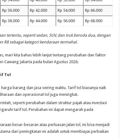
Rp 36.000
Rp 42.000
Rp 54.000
Rp 66.000
Rp 38.000
Rp 44.000
Rp 56.000
Rp 68.000
an tertentu, seperti sedan, SUV, dan truk beroda dua, dengan
n R8 sebagai kategori kendaraan termahal.
atas, mari kita bahas lebih lanjut tentang perubahan dan faktor
wi-Cawang Jakarta pada bulan Agustus 2026.
f Tol
harga barang dan jasa seiring waktu. Tarif tol biasanya naik
liharaan dan operasional tol juga meningkat.
rintah, seperti perubahan dalam struktur pajak atau investasi
ngaruhi tarif tol. Perubahan ini dapat mengarah pada
haraan besar-besaran atau perluasan jalan tol, ini bisa menjadi
n utama dari peningkatan ini adalah untuk membiayai perbaikan