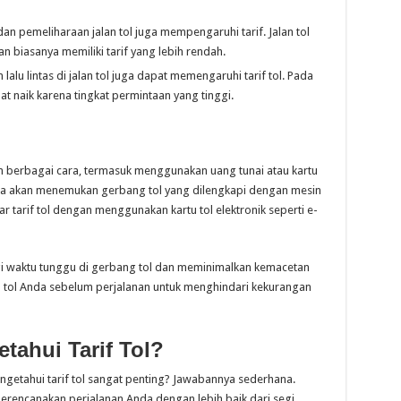
an pemeliharaan jalan tol juga mempengaruhi tarif. Jalan tol
n biasanya memiliki tarif yang lebih rendah.
 lalu lintas di jalan tol juga dapat memengaruhi tarif tol. Pada
pat naik karena tingkat permintaan yang tinggi.
n berbagai cara, termasuk menggunakan uang tunai atau kartu
 Anda akan menemukan gerbang tol yang dilengkapi dengan mesin
arif tol dengan menggunakan kartu tol elektronik seperti e-
gi waktu tunggu di gerbang tol dan meminimalkan kemacetan
artu tol Anda sebelum perjalanan untuk menghindari kekurangan
tahui Tarif Tol?
etahui tarif tol sangat penting? Jawabannya sederhana.
erencanakan perjalanan Anda dengan lebih baik dari segi