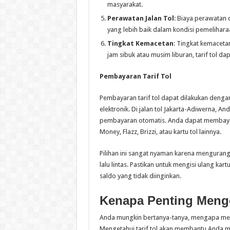
masyarakat.
Perawatan Jalan Tol
: Biaya perawatan d
yang lebih baik dalam kondisi pemeliharaa
Tingkat Kemacetan
: Tingkat kemacetan
jam sibuk atau musim liburan, tarif tol da
Pembayaran Tarif Tol
Pembayaran tarif tol dapat dilakukan denga
elektronik. Di jalan tol Jakarta-Adiwerna,
pembayaran otomatis. Anda dapat membayar t
Money, Flazz, Brizzi, atau kartu tol lainnya.
Pilihan ini sangat nyaman karena menguran
lalu lintas. Pastikan untuk mengisi ulang k
saldo yang tidak diinginkan.
Kenapa Penting Menge
Anda mungkin bertanya-tanya, mengapa meng
Mengetahui tarif tol akan membantu Anda m