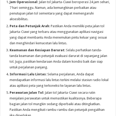
Jam Operasional
: Jalan tol Jakarta-Ciawi beroperasi 24 jam sehari,
7 hari seminggu. Namun, ada kemungkinan perbaikan atau
penutupan jalan tol sementara yang dapat memengaruhi
aksesibilitas.
Peta dan Petunjuk Arah
: Pastikan Anda memiliki peta jalan tol
Jakarta-Ciawi yang terbaru atau menggunakan aplikasi navigasi
yang dapat membantu Anda menemukan pintu keluar yang sesuai
dan menghindari kemacetan lalu lintas.
Keamanan dan Kesiapan Darurat
: Selalu perhatikan tanda-
tanda keamanan dan petunjuk evakuasi darurat di sepanjang jalan
tol. Juga, pastikan kendaraan Anda dalam kondisi baik dan siap
untuk perjalanan panjang.
Informasi Lalu Lintas
: Selama perjalanan, Anda dapat
mendapatkan informasi lalu lintas terkini melalui stasiun radio lokal
atau aplikasi peta yang terkoneksi ke layanan lalu lintas.
Perawatan Jalan Tol
: Jalan tol Jakarta-Ciawi secara rutin
menjalani perawatan untuk memastikan kualitasnya. Beberapa
bagian jalan tol mungkin sedang diperbaiki atau ditingkatkan.
Pastikan Anda mengikuti rambu-rambu dan petunjuk pengalihan
jika diperlukan.