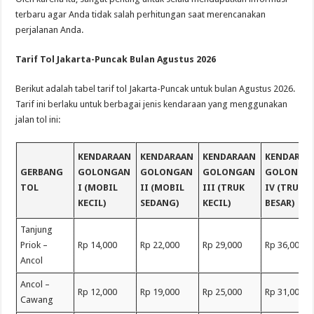
terbaru agar Anda tidak salah perhitungan saat merencanakan
perjalanan Anda.
Tarif Tol Jakarta-Puncak Bulan Agustus 2026
Berikut adalah tabel tarif tol Jakarta-Puncak untuk bulan Agustus 2026.
Tarif ini berlaku untuk berbagai jenis kendaraan yang menggunakan
jalan tol ini:
KENDARAAN
KENDARAAN
KENDARAAN
KENDARAA
GERBANG
GOLONGAN
GOLONGAN
GOLONGAN
GOLONGA
TOL
I (MOBIL
II (MOBIL
III (TRUK
IV (TRUK
KECIL)
SEDANG)
KECIL)
BESAR)
Tanjung
Priok –
Rp 14,000
Rp 22,000
Rp 29,000
Rp 36,000
Ancol
Ancol –
Rp 12,000
Rp 19,000
Rp 25,000
Rp 31,000
Cawang