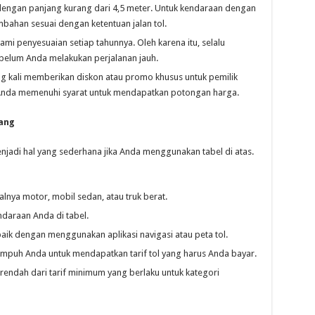
n dengan panjang kurang dari 4,5 meter. Untuk kendaraan dengan
ambahan sesuai dengan ketentuan jalan tol.
mi penyesuaian setiap tahunnya. Oleh karena itu, selalu
ebelum Anda melakukan perjalanan jauh.
ng kali memberikan diskon atau promo khusus untuk pemilik
kah Anda memenuhi syarat untuk mendapatkan potongan harga.
ang
njadi hal yang sederhana jika Anda menggunakan tabel di atas.
alnya motor, mobil sedan, atau truk berat.
endaraan Anda di tabel.
aik dengan menggunakan aplikasi navigasi atau peta tol.
 tempuh Anda untuk mendapatkan tarif tol yang harus Anda bayar.
h rendah dari tarif minimum yang berlaku untuk kategori