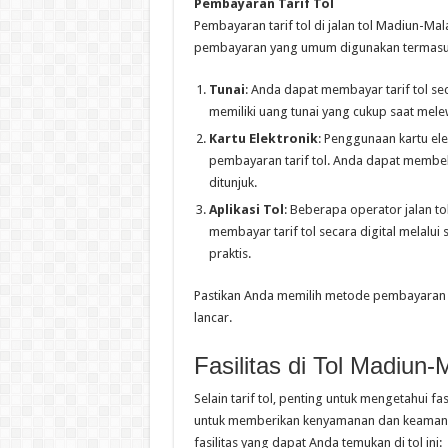
Pembayaran Tarif Tol
Pembayaran tarif tol di jalan tol Madiun-M
pembayaran yang umum digunakan termasu
Tunai
: Anda dapat membayar tarif tol sec
memiliki uang tunai yang cukup saat mele
Kartu Elektronik
: Penggunaan kartu el
pembayaran tarif tol. Anda dapat membeli
ditunjuk.
Aplikasi Tol
: Beberapa operator jalan t
membayar tarif tol secara digital melal
praktis.
Pastikan Anda memilih metode pembayaran y
lancar.
Fasilitas di Tol Madiun-
Selain tarif tol, penting untuk mengetahui fa
untuk memberikan kenyamanan dan keamanan
fasilitas yang dapat Anda temukan di tol ini: