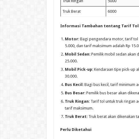
Truk Ringan
5000
Truk Berat
6000
Informasi Tambahan tentang Tarif To
Motor
: Bagi pengendara motor, tarif to
5.000, dan tarif maksimum adalah Rp 15.0
Mobil Sedan
: Pemilik mobil sedan akan
25.000.
Mobil Pick-up
: Kendaraan tipe pick-up 
30.000.
Bus Kecil
: Bagi bus kecil, tarif minimum
Bus Besar
: Pemilik bus besar akan dike
Truk Ringan
: Tarif tol untuk truk ringa
tarif maksimum.
Truk Berat
: Truk berat akan dikenakan 
Perlu Diketahui