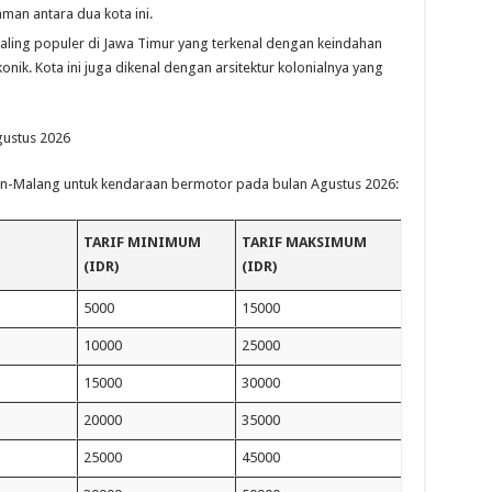
man antara dua kota ini.
aling populer di Jawa Timur yang terkenal dengan keindahan
ik. Kota ini juga dikenal dengan arsitektur kolonialnya yang
ustus 2026
diun-Malang untuk kendaraan bermotor pada bulan Agustus 2026:
TARIF MINIMUM
TARIF MAKSIMUM
(IDR)
(IDR)
5000
15000
10000
25000
15000
30000
20000
35000
25000
45000