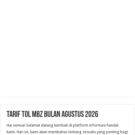
Tarif Tol MBZ Bulan Agustus 2026
Hai semua! Selamat datang kembali di platform informasi handal
kami. Hari ini, kami akan membahas tentang sesuatu yang penting bagi