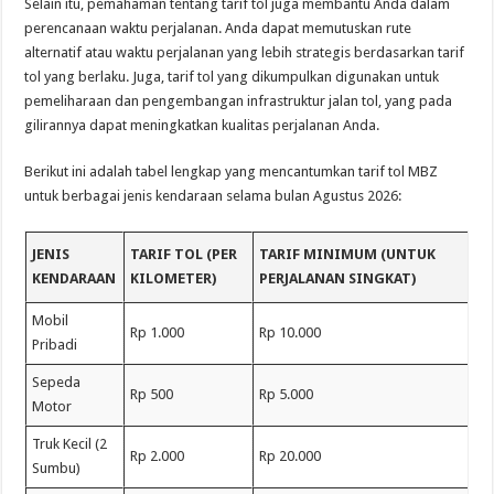
Selain itu, pemahaman tentang tarif tol juga membantu Anda dalam
perencanaan waktu perjalanan. Anda dapat memutuskan rute
alternatif atau waktu perjalanan yang lebih strategis berdasarkan tarif
tol yang berlaku. Juga, tarif tol yang dikumpulkan digunakan untuk
pemeliharaan dan pengembangan infrastruktur jalan tol, yang pada
gilirannya dapat meningkatkan kualitas perjalanan Anda.
Berikut ini adalah tabel lengkap yang mencantumkan tarif tol MBZ
untuk berbagai jenis kendaraan selama bulan Agustus 2026:
JENIS
TARIF TOL (PER
TARIF MINIMUM (UNTUK
KENDARAAN
KILOMETER)
PERJALANAN SINGKAT)
Mobil
Rp 1.000
Rp 10.000
Pribadi
Sepeda
Rp 500
Rp 5.000
Motor
Truk Kecil (2
Rp 2.000
Rp 20.000
Sumbu)