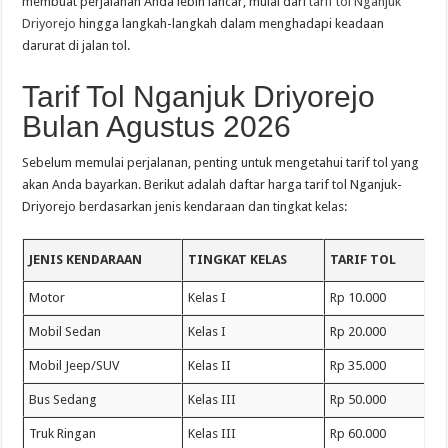
membuat perjalanan Anda lebih lancar, mulai dari
tarif tol Nganjuk
Driyorejo
hingga langkah-langkah dalam menghadapi keadaan
darurat di jalan tol.
Tarif Tol Nganjuk Driyorejo
Bulan Agustus 2026
Sebelum memulai perjalanan, penting untuk mengetahui tarif tol yang
akan Anda bayarkan. Berikut adalah daftar harga tarif tol Nganjuk-
Driyorejo berdasarkan jenis kendaraan dan tingkat kelas:
JENIS KENDARAAN
TINGKAT KELAS
TARIF TOL
Motor
Kelas I
Rp 10.000
Mobil Sedan
Kelas I
Rp 20.000
Mobil Jeep/SUV
Kelas II
Rp 35.000
Bus Sedang
Kelas III
Rp 50.000
Truk Ringan
Kelas III
Rp 60.000