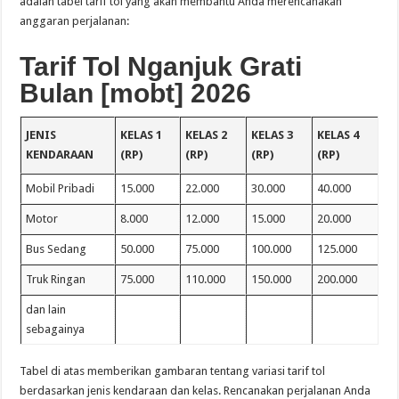
adalah tabel tarif tol yang akan membantu Anda merencanakan
anggaran perjalanan:
Tarif Tol Nganjuk Grati
Bulan [mobt] 2026
JENIS
KELAS 1
KELAS 2
KELAS 3
KELAS 4
KENDARAAN
(RP)
(RP)
(RP)
(RP)
Mobil Pribadi
15.000
22.000
30.000
40.000
Motor
8.000
12.000
15.000
20.000
Bus Sedang
50.000
75.000
100.000
125.000
Truk Ringan
75.000
110.000
150.000
200.000
dan lain
sebagainya
Tabel di atas memberikan gambaran tentang variasi tarif tol
berdasarkan jenis kendaraan dan kelas. Rencanakan perjalanan Anda