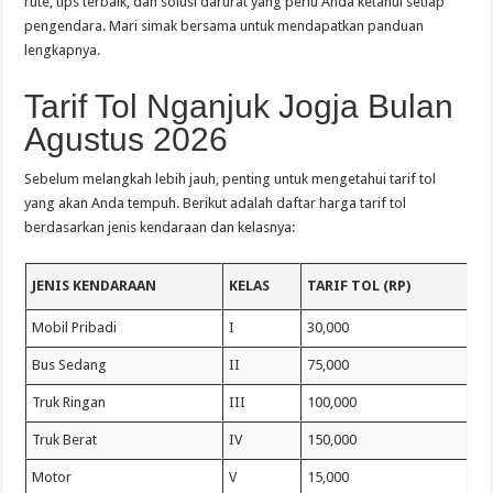
rute, tips terbaik, dan solusi darurat yang perlu Anda ketahui setiap
pengendara. Mari simak bersama untuk mendapatkan panduan
lengkapnya.
Tarif Tol Nganjuk Jogja Bulan
Agustus 2026
Sebelum melangkah lebih jauh, penting untuk mengetahui tarif tol
yang akan Anda tempuh. Berikut adalah daftar harga tarif tol
berdasarkan jenis kendaraan dan kelasnya:
JENIS KENDARAAN
KELAS
TARIF TOL (RP)
Mobil Pribadi
I
30,000
Bus Sedang
II
75,000
Truk Ringan
III
100,000
Truk Berat
IV
150,000
Motor
V
15,000