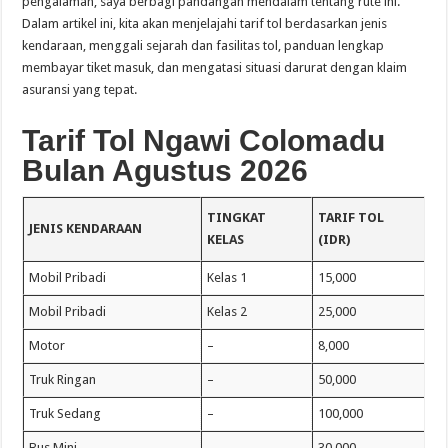
pengalaman, saya berbagi pandangan mendalam tentang rute ini.
Dalam artikel ini, kita akan menjelajahi tarif tol berdasarkan jenis
kendaraan, menggali sejarah dan fasilitas tol, panduan lengkap
membayar tiket masuk, dan mengatasi situasi darurat dengan klaim
asuransi yang tepat.
Tarif Tol Ngawi Colomadu
Bulan Agustus 2026
TINGKAT
TARIF TOL
JENIS KENDARAAN
KELAS
(IDR)
Mobil Pribadi
Kelas 1
15,000
Mobil Pribadi
Kelas 2
25,000
Motor
–
8,000
Truk Ringan
–
50,000
Truk Sedang
–
100,000
Bus Mini
–
30,000