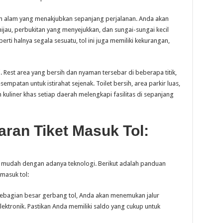
an alam yang menakjubkan sepanjang perjalanan. Anda akan
au, perbukitan yang menyejukkan, dan sungai-sungai kecil
i halnya segala sesuatu, tol ini juga memiliki kekurangan,
i. Rest area yang bersih dan nyaman tersebar di beberapa titik,
tan untuk istirahat sejenak. Toilet bersih, area parkir luas,
liner khas setiap daerah melengkapi fasilitas di sepanjang
an Tiket Masuk Tol:
 mudah dengan adanya teknologi. Berikut adalah panduan
masuk tol:
ebagian besar gerbang tol, Anda akan menemukan jalur
ktronik. Pastikan Anda memiliki saldo yang cukup untuk