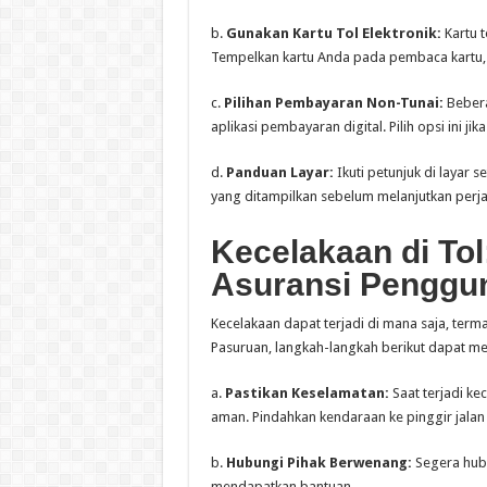
b.
Gunakan Kartu Tol Elektronik:
Kartu 
Tempelkan kartu Anda pada pembaca kartu, 
c.
Pilihan Pembayaran Non-Tunai:
Bebera
aplikasi pembayaran digital. Pilih opsi ini jik
d.
Panduan Layar:
Ikuti petunjuk di layar 
yang ditampilkan sebelum melanjutkan perja
Kecelakaan di Tol
Asuransi Penggun
Kecelakaan dapat terjadi di mana saja, terma
Pasuruan, langkah-langkah berikut dapat m
a.
Pastikan Keselamatan:
Saat terjadi ke
aman. Pindahkan kendaraan ke pinggir jalan
b.
Hubungi Pihak Berwenang:
Segera hubu
mendapatkan bantuan.