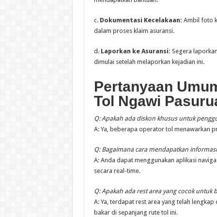
c.
Dokumentasi Kecelakaan:
Ambil foto k
dalam proses klaim asuransi.
d.
Laporkan ke Asuransi:
Segera laporkan
dimulai setelah melaporkan kejadian ini.
Pertanyaan Umum 
Tol Ngawi Pasuru
Q: Apakah ada diskon khusus untuk penggu
A: Ya, beberapa operator tol menawarkan pr
Q: Bagaimana cara mendapatkan informasi ten
A: Anda dapat menggunakan aplikasi navigasi
secara real-time.
Q: Apakah ada rest area yang cocok untuk b
A: Ya, terdapat rest area yang telah lengka
bakar di sepanjang rute tol ini.