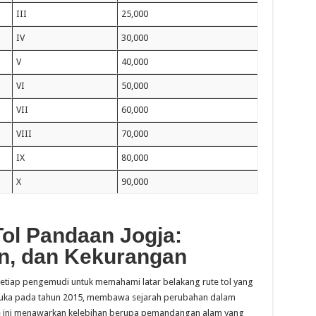
III
25,000
IV
30,000
V
40,000
VI
50,000
VII
60,000
VIII
70,000
IX
80,000
X
90,000
Tol Pandaan Jogja:
an, dan Kekurangan
setiap pengemudi untuk memahami latar belakang rute tol yang
dibuka pada tahun 2015, membawa sejarah perubahan dalam
Rute ini menawarkan kelebihan berupa pemandangan alam yang