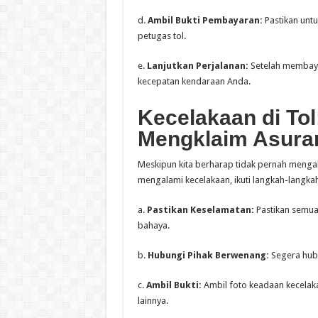
d.
Ambil Bukti Pembayaran:
Pastikan unt
petugas tol.
e.
Lanjutkan Perjalanan:
Setelah membayar
kecepatan kendaraan Anda.
Kecelakaan di Tol
Mengklaim Asuran
Meskipun kita berharap tidak pernah mengalam
mengalami kecelakaan, ikuti langkah-langkah
a.
Pastikan Keselamatan:
Pastikan semua
bahaya.
b.
Hubungi Pihak Berwenang:
Segera hubu
c.
Ambil Bukti:
Ambil foto keadaan kecelaka
lainnya.