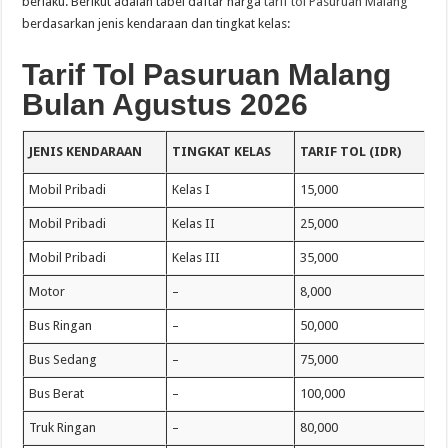
berlaku. Berikut adalah tabel daftar harga
tarif tol Pasuruan Malang
berdasarkan jenis kendaraan dan tingkat kelas:
Tarif Tol Pasuruan Malang
Bulan Agustus 2026
JENIS KENDARAAN
TINGKAT KELAS
TARIF TOL (IDR)
Mobil Pribadi
Kelas I
15,000
Mobil Pribadi
Kelas II
25,000
Mobil Pribadi
Kelas III
35,000
Motor
–
8,000
Bus Ringan
–
50,000
Bus Sedang
–
75,000
Bus Berat
–
100,000
Truk Ringan
–
80,000