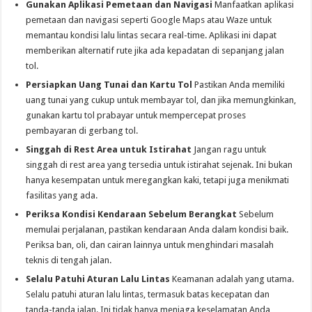
Gunakan Aplikasi Pemetaan dan Navigasi
Manfaatkan aplikasi
pemetaan dan navigasi seperti Google Maps atau Waze untuk
memantau kondisi lalu lintas secara real-time. Aplikasi ini dapat
memberikan alternatif rute jika ada kepadatan di sepanjang jalan
tol.
Persiapkan Uang Tunai dan Kartu Tol
Pastikan Anda memiliki
uang tunai yang cukup untuk membayar tol, dan jika memungkinkan,
gunakan kartu tol prabayar untuk mempercepat proses
pembayaran di gerbang tol.
Singgah di Rest Area untuk Istirahat
Jangan ragu untuk
singgah di rest area yang tersedia untuk istirahat sejenak. Ini bukan
hanya kesempatan untuk meregangkan kaki, tetapi juga menikmati
fasilitas yang ada.
Periksa Kondisi Kendaraan Sebelum Berangkat
Sebelum
memulai perjalanan, pastikan kendaraan Anda dalam kondisi baik.
Periksa ban, oli, dan cairan lainnya untuk menghindari masalah
teknis di tengah jalan.
Selalu Patuhi Aturan Lalu Lintas
Keamanan adalah yang utama.
Selalu patuhi aturan lalu lintas, termasuk batas kecepatan dan
tanda-tanda jalan. Ini tidak hanya menjaga keselamatan Anda,