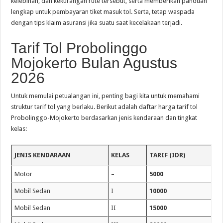
kelebihan, dan kekurangan rute tersebut, serta memberikan panduan
lengkap untuk pembayaran tiket masuk tol. Serta, tetap waspada
dengan tips klaim asuransi jika suatu saat kecelakaan terjadi.
Tarif Tol Probolinggo
Mojokerto Bulan Agustus
2026
Untuk memulai petualangan ini, penting bagi kita untuk memahami
struktur tarif tol yang berlaku. Berikut adalah daftar harga tarif tol
Probolinggo-Mojokerto berdasarkan jenis kendaraan dan tingkat
kelas:
JENIS KENDARAAN
KELAS
TARIF (IDR)
Motor
–
5000
Mobil Sedan
I
10000
Mobil Sedan
II
15000