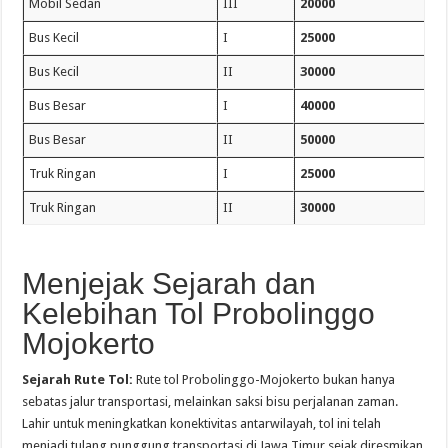
Mobil Sedan
III
20000
Bus Kecil
I
25000
Bus Kecil
II
30000
Bus Besar
I
40000
Bus Besar
II
50000
Truk Ringan
I
25000
Truk Ringan
II
30000
Menjejak Sejarah dan
Kelebihan Tol Probolinggo
Mojokerto
Sejarah Rute Tol:
Rute tol Probolinggo-Mojokerto bukan hanya
sebatas jalur transportasi, melainkan saksi bisu perjalanan zaman.
Lahir untuk meningkatkan konektivitas antarwilayah, tol ini telah
menjadi tulang punggung transportasi di Jawa Timur sejak diresmikan