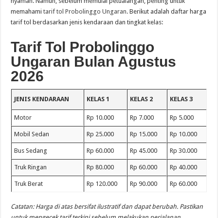
nyaman. Namun, sebelum memulai petualangan, penting untuk
memahami
tarif tol Probolinggo Ungaran
. Berikut adalah daftar harga
tarif tol berdasarkan jenis kendaraan dan tingkat kelas:
Tarif Tol Probolinggo
Ungaran Bulan Agustus
2026
JENIS KENDARAAN
KELAS 1
KELAS 2
KELAS 3
Motor
Rp 10.000
Rp 7.000
Rp 5.000
Mobil Sedan
Rp 25.000
Rp 15.000
Rp 10.000
Bus Sedang
Rp 60.000
Rp 45.000
Rp 30.000
Truk Ringan
Rp 80.000
Rp 60.000
Rp 40.000
Truk Berat
Rp 120.000
Rp 90.000
Rp 60.000
Catatan: Harga di atas bersifat ilustratif dan dapat berubah. Pastikan
untuk mengecek tarif terkini sebelum melakukan perjalanan.