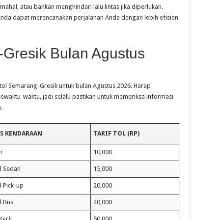
ahal, atau bahkan menghindari lalu lintas jika diperlukan.
, Anda dapat merencanakan perjalanan Anda dengan lebih efisien
-Gresik Bulan Agustus
 tol Semarang-Gresik untuk bulan Agustus 2026. Harap
sewaktu-waktu, jadi selalu pastikan untuk memeriksa informasi
.
AS KENDARAAN
TARIF TOL (RP)
r
10,000
l Sedan
15,000
 Pick-up
20,000
l Bus
40,000
Kecil
50,000