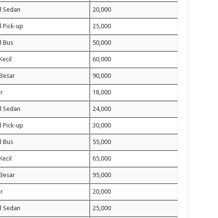
l Sedan
20,000
 Pick-up
25,000
l Bus
50,000
Kecil
60,000
 Besar
90,000
r
18,000
l Sedan
24,000
 Pick-up
30,000
l Bus
55,000
Kecil
65,000
 Besar
95,000
r
20,000
l Sedan
25,000