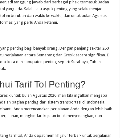
 menjadi tanggung jawab dari berbagai pihak, termasuk Badan
 tol yang ada. Salah satu aspek penting yang selalu menjadi
f tol ini berubah dari waktu ke waktu, dan untuk bulan Agustus
ormasi yang perlu Anda ketahui.
 yang penting bagi banyak orang. Dengan panjang sekitar 260
u perjalanan antara Semarang dan Gresik secara signifikan. Di
ota-kota dan kabupaten penting seperti Surabaya, Tuban,
sik.
i Tarif Tol Penting?
resik untuk bulan Agustus 2026, mari kita ingatkan mengapa
adalah bagian penting dari sistem transportasi di Indonesia,
embantu Anda merencanakan perjalanan Anda dengan lebih baik.
erjalanan, menghindari kejutan tidak menyenangkan, dan
ng tarif tol, Anda dapat memilih jalur terbaik untuk perjalanan