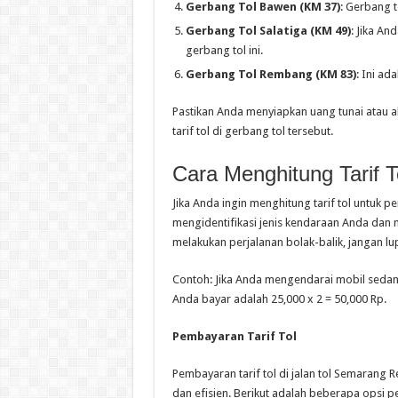
Gerbang Tol Bawen (KM 37)
: Gerbang t
Gerbang Tol Salatiga (KM 49)
: Jika A
gerbang tol ini.
Gerbang Tol Rembang (KM 83)
: Ini a
Pastikan Anda menyiapkan uang tunai atau a
tarif tol di gerbang tol tersebut.
Cara Menghitung Tarif T
Jika Anda ingin menghitung tarif tol untuk 
mengidentifikasi jenis kendaraan Anda dan me
melakukan perjalanan bolak-balik, jangan l
Contoh: Jika Anda mengendarai mobil sedan 
Anda bayar adalah 25,000 x 2 = 50,000 Rp.
Pembayaran Tarif Tol
Pembayaran tarif tol di jalan tol Semaran
dan efisien. Berikut adalah beberapa opsi 