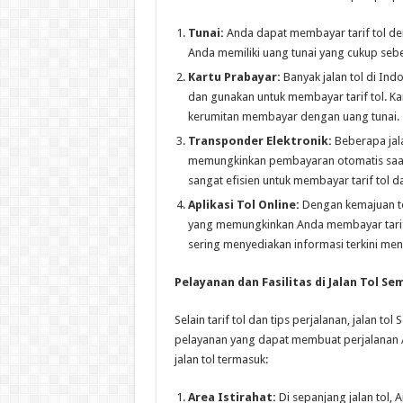
Tunai:
Anda dapat membayar tarif tol den
Anda memiliki uang tunai yang cukup sebe
Kartu Prabayar:
Banyak jalan tol di Ind
dan gunakan untuk membayar tarif tol. K
kerumitan membayar dengan uang tunai.
Transponder Elektronik:
Beberapa jala
memungkinkan pembayaran otomatis saat 
sangat efisien untuk membayar tarif tol 
Aplikasi Tol Online:
Dengan kemajuan tekn
yang memungkinkan Anda membayar tarif to
sering menyediakan informasi terkini mengen
Pelayanan dan Fasilitas di Jalan Tol 
Selain tarif tol dan tips perjalanan, jalan 
pelayanan yang dapat membuat perjalanan An
jalan tol termasuk:
Area Istirahat:
Di sepanjang jalan tol,