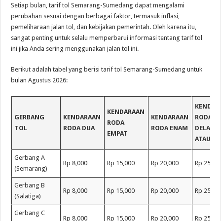
Setiap bulan, tarif tol Semarang-Sumedang dapat mengalami
perubahan sesuai dengan berbagai faktor, termasuk inflasi,
pemeliharaan jalan tol, dan kebijakan pemerintah. Oleh karena itu,
sangat penting untuk selalu memperbarui informasi tentang tarif tol
ini jika Anda sering menggunakan jalan tol ini.
Berikut adalah tabel yang berisi tarif tol Semarang-Sumedang untuk
bulan Agustus 2026:
KENDAR
KENDARAAN
GERBANG
KENDARAAN
KENDARAAN
RODA
RODA
TOL
RODA DUA
RODA ENAM
DELAPA
EMPAT
ATAU LE
Gerbang A
Rp 8,000
Rp 15,000
Rp 20,000
Rp 25,00
(Semarang)
Gerbang B
Rp 8,000
Rp 15,000
Rp 20,000
Rp 25,00
(Salatiga)
Gerbang C
Rp 8,000
Rp 15,000
Rp 20,000
Rp 25,00