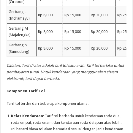
(Cirebon)
Gerbang L
Rp 8,000
Rp 15,000
Rp 20,000
Rp 25,00
(Indramayu)
Gerbang M
Rp 8,000
Rp 15,000
Rp 20,000
Rp 25,00
(Majalengka)
Gerbang N
Rp 8,000
Rp 15,000
Rp 20,000
Rp 25,00
(Sumedang)
Catatan: Tarif di atas adalah tarif tol satu arah. Tarif tol berlaku untuk
pembayaran tunai. Untuk kendaraan yang menggunakan sistem
elektronik, tarif dapat berbeda.
Komponen Tarif Tol
Tarif tol terdiri dari beberapa komponen utama:
Kelas Kendaraan
: Tarif tol berbeda untuk kendaraan roda dua,
roda empat, roda enam, dan kendaraan roda delapan atau lebih.
Ini berarti biaya tol akan bervariasi sesuai dengan jenis kendaraan