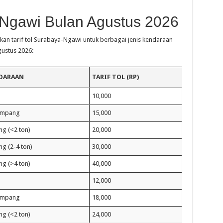
a-Ngawi Bulan Agustus 2026
kan tarif tol Surabaya-Ngawi untuk berbagai jenis kendaraan
ustus 2026:
NDARAAN
TARIF TOL (RP)
10,000
umpang
15,000
ng (<2 ton)
20,000
g (2-4 ton)
30,000
ng (>4 ton)
40,000
12,000
umpang
18,000
ng (<2 ton)
24,000