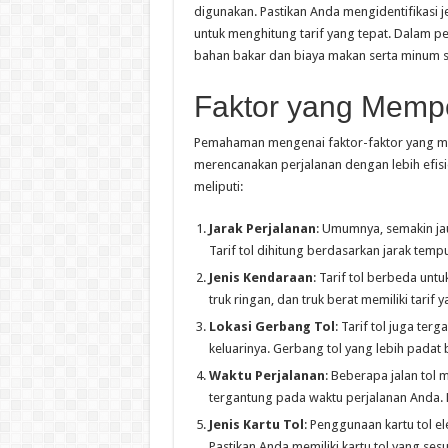
digunakan. Pastikan Anda mengidentifikasi 
untuk menghitung tarif yang tepat. Dalam pe
bahan bakar dan biaya makan serta minum s
Faktor yang Mempen
Pemahaman mengenai faktor-faktor yang m
merencanakan perjalanan dengan lebih efisi
meliputi:
Jarak Perjalanan
: Umumnya, semakin jau
Tarif tol dihitung berdasarkan jarak tem
Jenis Kendaraan
: Tarif tol berbeda unt
truk ringan, dan truk berat memiliki tari
Lokasi Gerbang Tol
: Tarif tol juga te
keluarinya. Gerbang tol yang lebih padat b
Waktu Perjalanan
: Beberapa jalan tol 
tergantung pada waktu perjalanan Anda. Bi
Jenis Kartu Tol
: Penggunaan kartu tol e
Pastikan Anda memiliki kartu tol yang ses