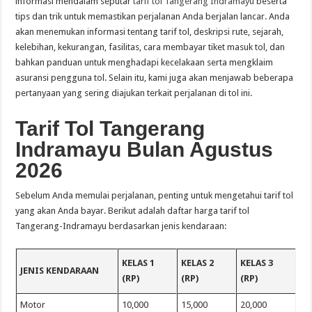
informasi mendalam seputar
tarif tol Tangerang Indramayu
beserta
tips dan trik untuk memastikan perjalanan Anda berjalan lancar. Anda
akan menemukan informasi tentang tarif tol, deskripsi rute, sejarah,
kelebihan, kekurangan, fasilitas, cara membayar tiket masuk tol, dan
bahkan panduan untuk menghadapi kecelakaan serta mengklaim
asuransi pengguna tol. Selain itu, kami juga akan menjawab beberapa
pertanyaan yang sering diajukan terkait perjalanan di tol ini.
Tarif Tol Tangerang
Indramayu Bulan Agustus
2026
Sebelum Anda memulai perjalanan, penting untuk mengetahui tarif tol
yang akan Anda bayar. Berikut adalah daftar harga tarif tol
Tangerang-Indramayu berdasarkan jenis kendaraan:
KELAS 1
KELAS 2
KELAS 3
JENIS KENDARAAN
(RP)
(RP)
(RP)
Motor
10,000
15,000
20,000