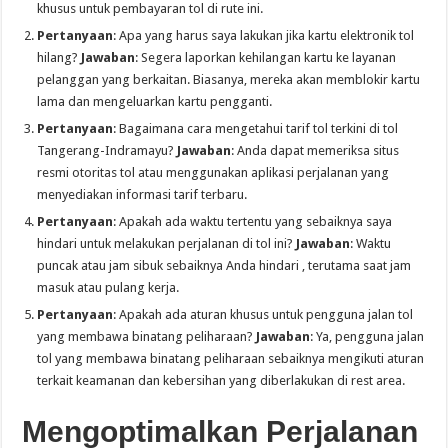
khusus untuk pembayaran tol di rute ini.
Pertanyaan
: Apa yang harus saya lakukan jika kartu elektronik tol
hilang?
Jawaban
: Segera laporkan kehilangan kartu ke layanan
pelanggan yang berkaitan. Biasanya, mereka akan memblokir kartu
lama dan mengeluarkan kartu pengganti.
Pertanyaan
: Bagaimana cara mengetahui tarif tol terkini di tol
Tangerang-Indramayu?
Jawaban
: Anda dapat memeriksa situs
resmi otoritas tol atau menggunakan aplikasi perjalanan yang
menyediakan informasi tarif terbaru.
Pertanyaan
: Apakah ada waktu tertentu yang sebaiknya saya
hindari untuk melakukan perjalanan di tol ini?
Jawaban
: Waktu
puncak atau jam sibuk sebaiknya Anda hindari , terutama saat jam
masuk atau pulang kerja.
Pertanyaan
: Apakah ada aturan khusus untuk pengguna jalan tol
yang membawa binatang peliharaan?
Jawaban
: Ya, pengguna jalan
tol yang membawa binatang peliharaan sebaiknya mengikuti aturan
terkait keamanan dan kebersihan yang diberlakukan di rest area.
Mengoptimalkan Perjalanan