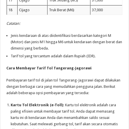
17
Cijago
Truk Sedang (M5)
31,000
18
Cijago
Truk Berat (M6)
37,000
Catatan:
Jenis kendaraan di atas diidentifikasi berdasarkan kategori M
(Motor) dan jenis M1 hingga M6 untuk kendaraan dengan berat dan
dimensi yang berbeda.
Tarif tol yang tercantum adalah dalam Rupiah (IDR).
Cara Membayar Tarif Tol Tangerang-Jagorawi
Pembayaran tarif tol di jalan tol Tangerang-Jagorawi dapat dilakukan
dengan berbagai cara yang memudahkan pengguna jalan. Berikut
adalah beberapa opsi pembayaran yang tersedia:
Kartu Tol Elektronik (e-Toll):
Kartu tol elektronik adalah cara
paling efisien untuk membayar tarif tol. Anda dapat memasang
kartu ini di kendaraan Anda dan menambahkan saldo sesuai
kebutuhan. Saat melewati gerbang tol, tarif akan secara otomatis