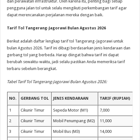
dan perawatan infrastruktur. Oleh karena itu, penting bagi setiap
pengguna jalan tol untuk selalu mengikuti perkembangan tarif agar
dapat merencanakan perjalanan mereka dengan baik.
Tarif Tol Tangerang-Jagorawi Bulan Agustus 2026
Berikut adalah daftar lengkap tarif tol Tangerang-Jagorawi untuk
bulan Agustus 2026. Tarif ini dibagi berdasarkan jenis kendaraan dan
gerbang tol yang berbeda. Harap diingat bahwa tarif ini dapat
berubah sewaktu-waktu, jadi selalu pastikan Anda memeriksa tarif
terbaru sebelum berangkat.
Tabel Tarif Tol Tangerang-Jagorawi Bulan Agustus 2026:
NO.
GERBANG TOL
JENIS KENDARAAN
TARIF (RUPIAH)
1
Cikunir Timur
Sepeda Motor (M1)
7,000
2
Cikunir Timur
Mobil Penumpang (M2)
11,000
3
Cikunir Timur
Mobil Bus (M3)
14,000