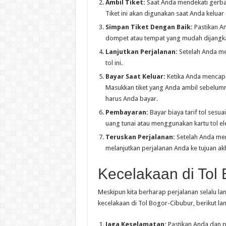
Ambil Tiket:
Saat Anda mendekati gerbang
Tiket ini akan digunakan saat Anda keluar d
Simpan Tiket Dengan Baik:
Pastikan An
dompet atau tempat yang mudah dijangka
Lanjutkan Perjalanan:
Setelah Anda men
tol ini.
Bayar Saat Keluar:
Ketika Anda mencapa
Masukkan tiket yang Anda ambil sebelumny
harus Anda bayar.
Pembayaran:
Bayar biaya tarif tol ses
uang tunai atau menggunakan kartu tol ele
Teruskan Perjalanan:
Setelah Anda mem
melanjutkan perjalanan Anda ke tujuan akh
Kecelakaan di Tol
Meskipun kita berharap perjalanan selalu la
kecelakaan di Tol Bogor-Cibubur, berikut la
Jaga Keselamatan:
Pastikan Anda dan 