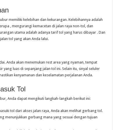
han
Cibubur memiliki kelebihan dan kekurangan. Kelebihannya adalah
erupa , mengurangi kemacetan di jalan raya non-tol, dan
angan utama adalah adanya tarif tol yang harus dibayar . Dan
alan tol yang akan Anda lalui.
adai. Anda akan menemukan rest area yang nyaman, tempat
 yang luas di sepanjang jalan tol ini. Selain itu, sinyal seluler
emastikan kenyamanan dan keselamatan perjalanan Anda.
asuk Tol
ur, Anda dapat mengikuti langkah-langkah berikut ini:
uki tol dari akses jalan raya, Anda akan melihat gerbang tol.
ang menunjukkan gerbang mana yang sesuai dengan tujuan