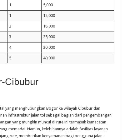
1
5,000
1
12,000
2
18,000
3
25,000
4
30,000
5
40,000
r-Cibubur
 vital yang menghubungkan Bogor ke wilayah Cibubur dan
an infrastruktur jalan tol sebagai bagian dari pengembangan
urangan yang mungkin muncul di rute ini termasuk kemacetan
 yang memadai. Namun, kelebihannya adalah fasilitas layanan
anjang rute, memberikan kenyamanan bagi pengguna jalan.