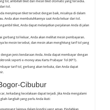
 tol, ambillah tiket dari mesin tiket otomatis yang tersedia.
ari tol.
da menyimpan tiket tersebut dengan baik, misalnya di dalam
u. Anda akan membutuhkannya saat Anda keluar dari tol.
gambil tiket, Anda dapat melanjutkan perjalanan Anda di jalan
i gerbang tol keluar, Anda akan melihat mesin pembayaran.
a ke mesin tersebut, dan mesin akan menghitung tarif tol yang
uai dengan jenis kendaraan Anda. Anda dapat membayar dengan
ktronik seperti e-money atau Kartu Prabayar Tol (KPT).
bayar tarif tol, gerbang akan terbuka, dan Anda dapat
ir.
 Bogor-Cibubur
ncar, terkadang kecelakaan dapat terjadi. Jika Anda mengalami
ngkah-langkah yang perlu Anda ikuti:
penumpang lainnya dalam kondisi yang aman. Pindahkan