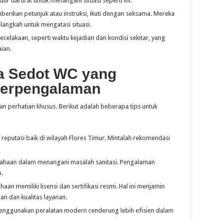
ur darurat untuk menangani situasi seperti ini.
emberikan petunjuk atau instruksi, ikuti dengan seksama. Mereka
angkah untuk mengatasi situasi.
 kecelakaan, seperti waktu kejadian dan kondisi sekitar, yang
ian.
a Sedot WC yang
Berpengalaman
n perhatian khusus. Berikut adalah beberapa tips untuk
i reputasi baik di wilayah Flores Timur. Mintalah rekomendasi
sahaan dalam menangani masalah sanitasi. Pengalaman
.
haan memiliki lisensi dan sertifikasi resmi. Hal ini menjamin
 dan kualitas layanan.
enggunakan peralatan modern cenderung lebih efisien dalam