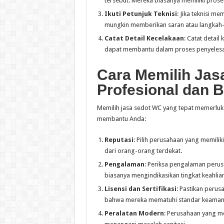
tersebut. Mereka biasanya memiliki prosed
Ikuti Petunjuk Teknisi
: Jika teknisi m
mungkin memberikan saran atau langkah-l
Catat Detail Kecelakaan
: Catat detail
dapat membantu dalam proses penyelesa
Cara Memilih Jas
Profesional dan 
Memilih jasa sedot WC yang tepat memerluka
membantu Anda:
Reputasi
: Pilih perusahaan yang memilik
dari orang-orang terdekat.
Pengalaman
: Periksa pengalaman peru
biasanya mengindikasikan tingkat keahlian
Lisensi dan Sertifikasi
: Pastikan perusa
bahwa mereka mematuhi standar keamanan
Peralatan Modern
: Perusahaan yang m