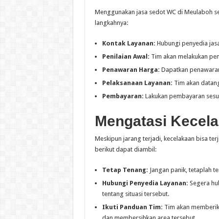
Menggunakan jasa sedot WC di Meulaboh se
langkahnya:
Kontak Layanan:
Hubungi penyedia jasa
Penilaian Awal:
Tim akan melakukan peni
Penawaran Harga:
Dapatkan penawaran 
Pelaksanaan Layanan:
Tim akan datang
Pembayaran:
Lakukan pembayaran sesuai
Mengatasi Kecela
Meskipun jarang terjadi, kecelakaan bisa terj
berikut dapat diambil:
Tetap Tenang:
Jangan panik, tetaplah te
Hubungi Penyedia Layanan:
Segera hub
tentang situasi tersebut.
Ikuti Panduan Tim:
Tim akan memberika
dan membersihkan area tersebut.