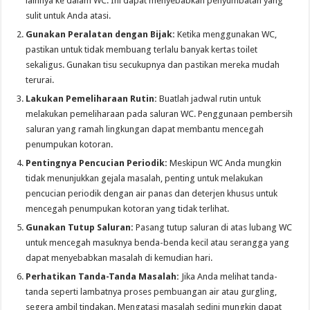
lainnya ke dalam WC. Ini dapat menyebabkan penyumbatan yang
sulit untuk Anda atasi.
Gunakan Peralatan dengan Bijak:
Ketika menggunakan WC,
pastikan untuk tidak membuang terlalu banyak kertas toilet
sekaligus. Gunakan tisu secukupnya dan pastikan mereka mudah
terurai.
Lakukan Pemeliharaan Rutin:
Buatlah jadwal rutin untuk
melakukan pemeliharaan pada saluran WC. Penggunaan pembersih
saluran yang ramah lingkungan dapat membantu mencegah
penumpukan kotoran.
Pentingnya Pencucian Periodik:
Meskipun WC Anda mungkin
tidak menunjukkan gejala masalah, penting untuk melakukan
pencucian periodik dengan air panas dan deterjen khusus untuk
mencegah penumpukan kotoran yang tidak terlihat.
Gunakan Tutup Saluran:
Pasang tutup saluran di atas lubang WC
untuk mencegah masuknya benda-benda kecil atau serangga yang
dapat menyebabkan masalah di kemudian hari.
Perhatikan Tanda-Tanda Masalah:
Jika Anda melihat tanda-
tanda seperti lambatnya proses pembuangan air atau gurgling,
segera ambil tindakan. Mengatasi masalah sedini mungkin dapat