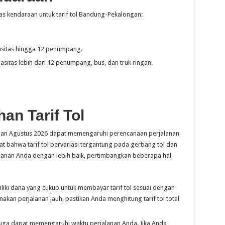
elas kendaraan untuk tarif tol Bandung-Pekalongan:
itas hingga 12 penumpang.
tas lebih dari 12 penumpang, bus, dan truk ringan.
an Tarif Tol
ulan Agustus 2026 dapat memengaruhi perencanaan perjalanan
at bahwa tarif tol bervariasi tergantung pada gerbang tol dan
lanan Anda dengan lebih baik, pertimbangkan beberapa hal
iki dana yang cukup untuk membayar tarif tol sesuai dengan
akan perjalanan jauh, pastikan Anda menghitung tarif tol total
 juga dapat memengaruhi waktu perjalanan Anda. Jika Anda