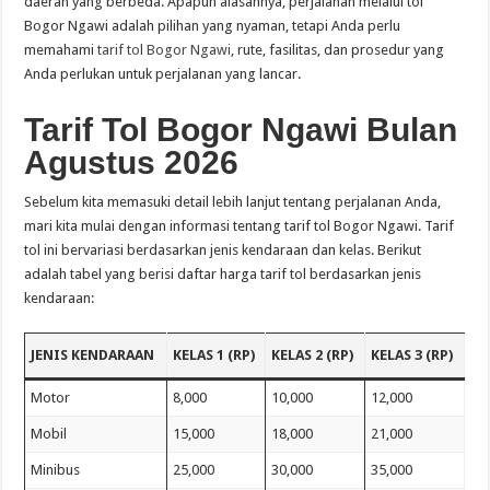
daerah yang berbeda. Apapun alasannya, perjalanan melalui tol
Bogor Ngawi adalah pilihan yang nyaman, tetapi Anda perlu
memahami
tarif tol Bogor Ngawi
, rute, fasilitas, dan prosedur yang
Anda perlukan untuk perjalanan yang lancar.
Tarif Tol Bogor Ngawi Bulan
Agustus 2026
Sebelum kita memasuki detail lebih lanjut tentang perjalanan Anda,
mari kita mulai dengan informasi tentang tarif tol Bogor Ngawi. Tarif
tol ini bervariasi berdasarkan jenis kendaraan dan kelas. Berikut
adalah tabel yang berisi daftar harga tarif tol berdasarkan jenis
kendaraan:
JENIS KENDARAAN
KELAS 1 (RP)
KELAS 2 (RP)
KELAS 3 (RP)
Motor
8,000
10,000
12,000
Mobil
15,000
18,000
21,000
Minibus
25,000
30,000
35,000