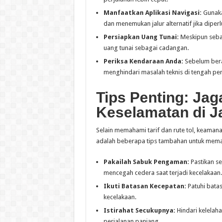
Manfaatkan Aplikasi Navigasi:
Gunakan
dan menemukan jalur alternatif jika diperl
Persiapkan Uang Tunai:
Meskipun sebag
uang tunai sebagai cadangan.
Periksa Kendaraan Anda:
Sebelum bera
menghindari masalah teknis di tengah per
Tips Penting: Ja
Keselamatan di Ja
Selain memahami tarif dan rute tol, keamana
adalah beberapa tips tambahan untuk mema
Pakailah Sabuk Pengaman:
Pastikan 
mencegah cedera saat terjadi kecelakaan.
Ikuti Batasan Kecepatan:
Patuhi batas
kecelakaan.
Istirahat Secukupnya:
Hindari kelelaha
perjalanan panjang.