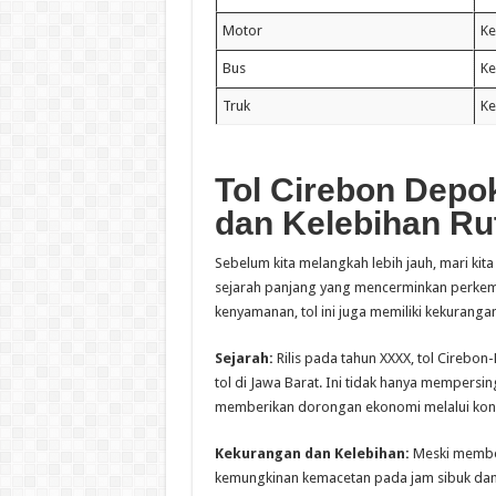
Motor
Ke
Bus
Ke
Truk
Ke
Tol Cirebon Depo
dan Kelebihan Rut
Sebelum kita melangkah lebih jauh, mari kita
sejarah panjang yang mencerminkan perkem
kenyamanan, tol ini juga memiliki kekuranga
Sejarah:
Rilis pada tahun XXXX, tol Cirebo
tol di Jawa Barat. Ini tidak hanya mempersin
memberikan dorongan ekonomi melalui konek
Kekurangan dan Kelebihan:
Meski memberi
kemungkinan kemacetan pada jam sibuk dan 