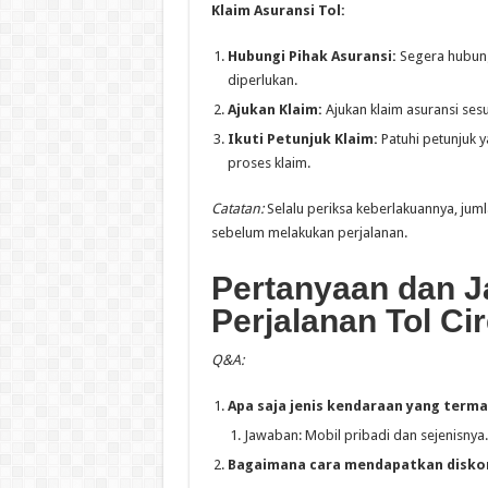
Klaim Asuransi Tol:
Hubungi Pihak Asuransi:
Segera hubung
diperlukan.
Ajukan Klaim:
Ajukan klaim asuransi ses
Ikuti Petunjuk Klaim:
Patuhi petunjuk 
proses klaim.
Catatan:
Selalu periksa keberlakuannya, jum
sebelum melakukan perjalanan.
Pertanyaan dan J
Perjalanan Tol C
Q&A:
Apa saja jenis kendaraan yang terma
Jawaban: Mobil pribadi dan sejenisnya.
Bagaimana cara mendapatkan diskon 