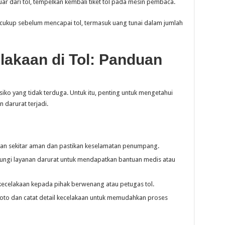
uar dari tol, tempelkan kembali tiket tol pada mesin pembaca.
 cukup sebelum mencapai tol, termasuk uang tunai dalam jumlah
akaan di Tol: Panduan
siko yang tidak terduga. Untuk itu, penting untuk mengetahui
 darurat terjadi.
an sekitar aman dan pastikan keselamatan penumpang.
ngi layanan darurat untuk mendapatkan bantuan medis atau
ecelakaan kepada pihak berwenang atau petugas tol.
oto dan catat detail kecelakaan untuk memudahkan proses