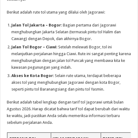
Berikut adalah rute tol utama yang dilalui oleh Jagorawi:
Jalan Tol Jakarta – Bogor
: Bagian pertama dari Jagorawi
menghubungkan Jakarta Selatan (termasuk pintu tol Halim dan
Cawang) dengan Depok, dan akhirnya Bogor.
Jalan Tol Bogor – Ciawi
: Setelah melewati Bogor, tol ini
melanjutkan perjalanan hingga Ciawi. Rute ini sangat penting karena
menghubungkan dengan jalan tol Puncak yang membawa kita ke
kawasan pegunungan yang indah.
Akses ke Kota Bogor
: Selain rute utama, terdapat beberapa
akses tol yang menghubungkan Jagorawi dengan kota Bogor,
seperti pintu tol Baranangsiang dan pintu tol Yasmin.
Berikut adalah tabel lengkap dengan tarif tol Jagorawi untuk bulan
Agustus 2026. Harap dicatat bahwa tarif tol dapat berubah dari waktu
ke waktu, jadi pastikan Anda selalu memeriksa informasi terbaru
sebelum perjalanan Anda.