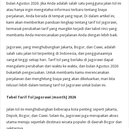
bulan Agustus 2026. Jika Anda adalah salah satu pengguna jalan tol ini
atau hanya ingin mengetahui informasi terbaru tentang biaya
perjalanan, Anda berada di tempat yang tepat. Di dalam artikel ini,
kami akan memberikan panduan lengkap tentang tarif tol Jagorawi,
termasuk perubahan tarif yang mungkin terjadi dan tabel rinci yang
membantu Anda merencanakan perjalanan Anda dengan lebih baik.
Jagorawi, yang menghubungkan Jakarta, Bogor, dan Ciawi, adalah
salah satu jalan tol terpenting di Indonesia, dan penggunaannya
sangat tinggi setiap hari. Tarif tol yang berlaku di Jagorawi dapat
mengalami perubahan dari waktu ke waktu, dan bulan Agustus 2026
bukanlah pengecualian. Untuk membantu kamu merencanakan
perjalanan dan menghitung biaya yang akan dikeluarkan, mari kita
telusuri lebih dalam tentang tarif tol Jagorawi untuk bulan ini.
Tabel Tarif Tol Jagorawi
[
month] 2026
Jalan tol ini menghubungkan beberapa kota penting seperti Jakarta,
Depok, Bogor, dan Ciawi. Selain itu, Jagorawi juga merupakan akses
utama menuju sejumlah destinasi wisata populer di daerah Bogor dan
sekitarnya.