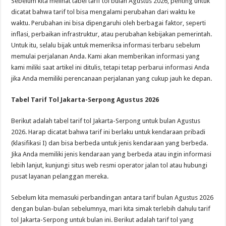
Sebelum kita melihat tabel tarif tol bulan Agustus 2026, penting untuk
dicatat bahwa tarif tol bisa mengalami perubahan dari waktu ke
waktu. Perubahan ini bisa dipengaruhi oleh berbagai faktor, seperti
inflasi, perbaikan infrastruktur, atau perubahan kebijakan pemerintah.
Untuk itu, selalu bijak untuk memeriksa informasi terbaru sebelum
memulai perjalanan Anda. Kami akan memberikan informasi yang
kami miliki saat artikel ini ditulis, tetapi tetap perbarui informasi Anda
jika Anda memiliki perencanaan perjalanan yang cukup jauh ke depan.
Tabel Tarif Tol Jakarta-Serpong Agustus 2026
Berikut adalah tabel tarif tol Jakarta-Serpong untuk bulan Agustus
2026. Harap dicatat bahwa tarif ini berlaku untuk kendaraan pribadi
(klasifikasi I) dan bisa berbeda untuk jenis kendaraan yang berbeda.
Jika Anda memiliki jenis kendaraan yang berbeda atau ingin informasi
lebih lanjut, kunjungi situs web resmi operator jalan tol atau hubungi
pusat layanan pelanggan mereka.
Sebelum kita memasuki perbandingan antara tarif bulan Agustus 2026
dengan bulan-bulan sebelumnya, mari kita simak terlebih dahulu tarif
tol Jakarta-Serpong untuk bulan ini. Berikut adalah tarif tol yang