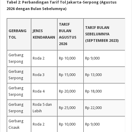
Tabel 2: Perbandingan Tarif Tol Jakarta-Serpong (Agustus
2026 dengan Bulan Sebelumnya)
TARIF
TARIF BULAN
GERBANG
JENIS
BULAN
SEBELUMNYA
TOL
KENDARAAN
AGUSTUS
(SEPTEMBER 2023)
2026
Gerbang
Roda 2
Rp 10,000
Rp 9,000
Serpong
Gerbang
Roda 3
Rp 15,000
Rp 13,000
Serpong
Gerbang
Roda 4
Rp 20,000
Rp 18,000
Serpong
Gerbang
Roda 5 dan
Rp 25,000
Rp 22,000
Serpong
Lebih
Gerbang
Roda 2
Rp 10,000
Rp 9,000
Cisauk