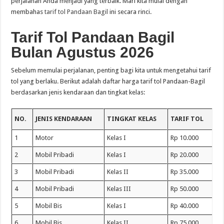
perjalanan Anda menjadi yang terbaik. Mari kita mulai dengan
membahas
tarif tol Pandaan Bagil
ini secara rinci.
Tarif Tol Pandaan Bagil
Bulan Agustus 2026
Sebelum memulai perjalanan, penting bagi kita untuk mengetahui tarif
tol yang berlaku. Berikut adalah daftar harga tarif tol Pandaan-Bagil
berdasarkan jenis kendaraan dan tingkat kelas:
NO.
JENIS KENDARAAN
TINGKAT KELAS
TARIF TOL
1
Motor
Kelas I
Rp 10.000
2
Mobil Pribadi
Kelas I
Rp 20.000
3
Mobil Pribadi
Kelas II
Rp 35.000
4
Mobil Pribadi
Kelas III
Rp 50.000
5
Mobil Bis
Kelas I
Rp 40.000
6
Mobil Bis
Kelas II
Rp 75.000