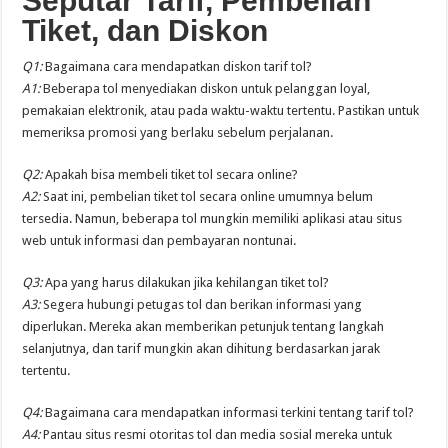
Seputar Tarif, Pembelian
Tiket, dan Diskon
Q1:
Bagaimana cara mendapatkan diskon tarif tol?
A1:
Beberapa tol menyediakan diskon untuk pelanggan loyal,
pemakaian elektronik, atau pada waktu-waktu tertentu. Pastikan untuk
memeriksa promosi yang berlaku sebelum perjalanan.
Q2:
Apakah bisa membeli tiket tol secara online?
A2:
Saat ini, pembelian tiket tol secara online umumnya belum
tersedia. Namun, beberapa tol mungkin memiliki aplikasi atau situs
web untuk informasi dan pembayaran nontunai.
Q3:
Apa yang harus dilakukan jika kehilangan tiket tol?
A3:
Segera hubungi petugas tol dan berikan informasi yang
diperlukan. Mereka akan memberikan petunjuk tentang langkah
selanjutnya, dan tarif mungkin akan dihitung berdasarkan jarak
tertentu.
Q4:
Bagaimana cara mendapatkan informasi terkini tentang tarif tol?
A4:
Pantau situs resmi otoritas tol dan media sosial mereka untuk