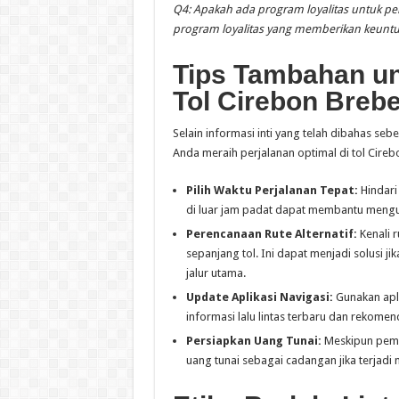
Q4: Apakah ada program loyalitas untuk pe
program loyalitas yang memberikan keuntu
Tips Tambahan un
Tol Cirebon Breb
Selain informasi inti yang telah dibahas 
Anda meraih perjalanan optimal di tol Cire
Pilih Waktu Perjalanan Tepat:
Hindari
di luar jam padat dapat membantu mengu
Perencanaan Rute Alternatif:
Kenali r
sepanjang tol. Ini dapat menjadi solusi 
jalur utama.
Update Aplikasi Navigasi:
Gunakan apli
informasi lalu lintas terbaru dan rekomend
Persiapkan Uang Tunai:
Meskipun pemb
uang tunai sebagai cadangan jika terjadi