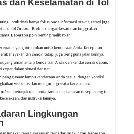
tas dan Keselamatan di Tol
ting untuk tidak hanya fokus pada informasi praktis, tetapi juga
lintas di tol Cirebon-Brebes dengan kesadaran tinggi akan
ama. Beberapa poin penting melibatkan:
ecepatan yang ditetapkan untuk kendaraan Anda. Kecepatan
embahayakan diri sendiri tetapi juga pengguna jalan lainnya.
rak yang aman antara kendaraan Anda dan kendaraan di depan.
 cepat dalam situasi darurat.
n penggunaan lampu kendaraan Anda sesuai dengan kondisi
gkatkan visibilitas dan mengurangi risiko kecelakaan.
n:
Ikuti petunjuk dan tanda-tanda keselamatan di sepanjang tol.
ecelakaan, dan instruksi lainnya.
daran Lingkungan
n
angan lupakan tanggung jawab terhadap lingkungan. Beberapa