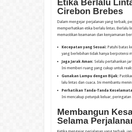
Etika Berlalu Lin
Cirebon Brebes
Dalam mengejar perjalanan yang terbaik, pen
memperhatikan etika berlalu lintas. Berlalu 
memastikan keamanan dan kenyamanan bers
Kecepatan yang Sesuai:
Patuhi batas k
yang berlebihan tidak hanya berpotensi m
Jaga Jarak Aman:
Selalu pertahankan ja
Ini memberi ruang yang cukup untuk reaksi
Gunakan Lampu dengan Bijak:
Pastika
lalu lintas dan cuaca. Ini membantu menin
Perhatikan Tanda-Tanda Keselamata
Ini mencakup petunjuk keluar, peringatan k
Membangun Kesa
Selama Perjalana
Ketika mengejar perjalanan yang terbaik, j