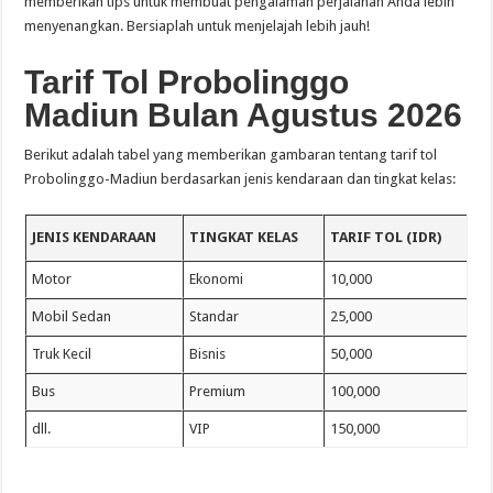
memberikan tips untuk membuat pengalaman perjalanan Anda lebih
menyenangkan. Bersiaplah untuk menjelajah lebih jauh!
Tarif Tol Probolinggo
Madiun Bulan Agustus 2026
Berikut adalah tabel yang memberikan gambaran tentang tarif tol
Probolinggo-Madiun berdasarkan jenis kendaraan dan tingkat kelas:
JENIS KENDARAAN
TINGKAT KELAS
TARIF TOL (IDR)
Motor
Ekonomi
10,000
Mobil Sedan
Standar
25,000
Truk Kecil
Bisnis
50,000
Bus
Premium
100,000
dll.
VIP
150,000